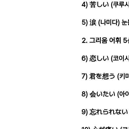
4) 苦しい (쿠루시
5) 涙 (나미다) 
2. 그리움 어휘 5
6) 恋しい (코이시
7) 君を想う (키
8) 会いたい (아
9) 忘れられない 