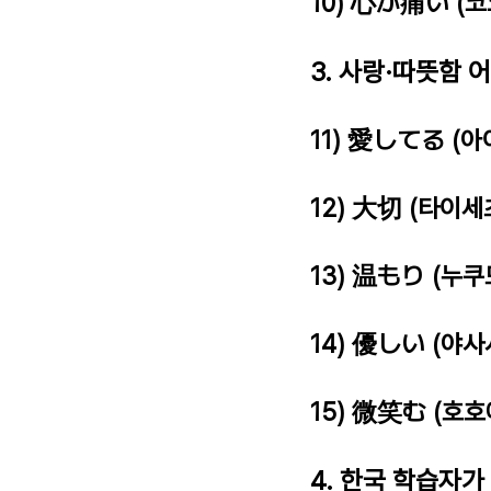
10) 心が痛い (
3. 사랑·따뜻함 
11) 愛してる (
12) 大切 (타이세
13) 温もり (누
14) 優しい (야사
15) 微笑む (호
4. 한국 학습자가