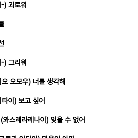
-) 괴로워
눈물
선
-) 그리워
미오 오모우) 너를 생각해
이타이) 보고 싶어
(와스레라레나이) 잊을 수 없어