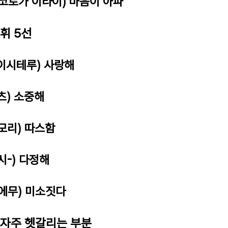
코코로가 이타이) 마음이 아파
어휘 5선
아이시테루) 사랑해
츠) 소중해
쿠모리) 따스함
시-) 다정해
호에무) 미소짓다
 자주 헷갈리는 부분