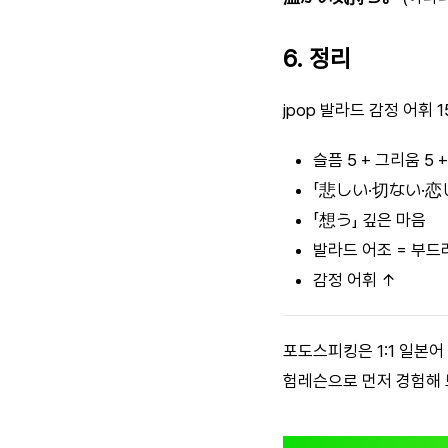
6. 정리
jpop 발라드 감정 어휘
슬픔 5 + 그리움 5 +
「悲しい·切ない·恋
「想う」 깊은 마음
발라드 어조 = 부드
감정 어휘 ↑
포도스피킹은 1:1 일본
험레슨으로 먼저 경험해 