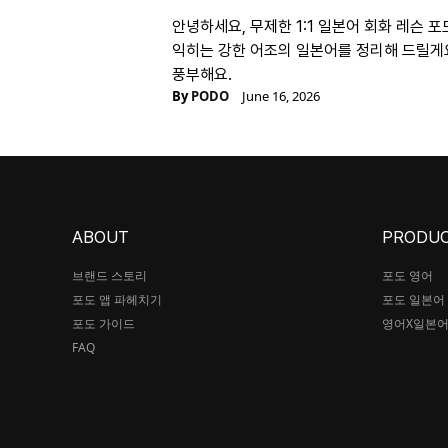
안녕하세요, 무제한 1:1 일본어 회화 레슨 포
익히는 강한 어조의 일본어를 정리해 드릴게요
풍부해요.
By
PODO
June 16, 2026
ABOUT
PRODU
브랜드 스토리
포도 영어
포도 앱 파헤치기
포도 일본어
포도 가이드
영어X일본
FAQ