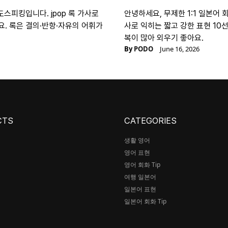
도스피킹입니다. jpop 록 가사로
안녕하세요, 무제한 1:1 일본어 
. 록은 결의·반항·자유의 어휘가
사로 익히는 짧고 강한 표현 10
복이 많아 외우기 좋아요.
By
PODO
June 16, 2026
CTS
CATEGORIES
생활 영어
영어 표현
어
영어 회화 Tip
여행 일본어
일본어 표현
일본어 회화 Tip