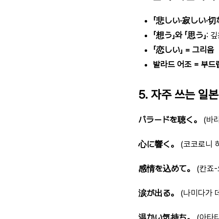
「悲しい·寂しい·切
「想う」와 「思う」
: 
「恋しい」 = 그리움
발라드 어조 = 부드
5. 자주 쓰는 일
バラードを聴く。
(바라
心に響く。
(코코로니 
感情を込めて。
(칸죠-
涙が出る。
(나미다가 데
温かい気持ち。
(아타타