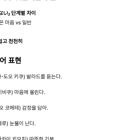
ない」 단계별 차이
깊은 마음 vs 일반
럽고 천천히
본어 표현
-도오 키쿠) 발라드를 듣는다.
히비쿠) 마음에 울린다.
오 코메테) 감정을 담아.
루) 눈물이 난다.
카이 키모치) 따뜻한 기분.