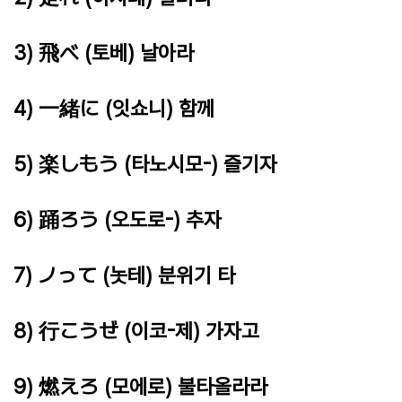
3) 飛べ (토베) 날아라
4) 一緒に (잇쇼니) 함께
5) 楽しもう (타노시모-) 즐기자
6) 踊ろう (오도로-) 추자
7) ノって (놋테) 분위기 타
8) 行こうぜ (이코-제) 가자고
9) 燃えろ (모에로) 불타올라라