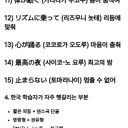
11) 体が動く (카라다가 우고쿠) 몸이 움직여
12) リズムに乗って (리즈무니 놋테) 리듬에
맞춰
13) 心が踊る (코코로가 오도루) 마음이 춤춰
14) 最高の夜 (사이코-노 요루) 최고의 밤
15) 止まらない (토마라나이) 멈출 수 없어
4. 한국 학습자가 자주 헷갈리는 부분
짧은 외침 = 댄스곡 단골
명령형 + 권유형