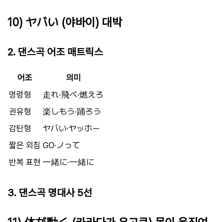
10) ヤバい (야바이) 대박
2. 댄스곡 어조 매트릭스
어조
의미
명령형
走れ·飛べ·燃えろ
권유형
楽しもう·踊ろう
감탄형
ヤバい·ヤッホー
짧은 외침
GO·ノって
반복 표현
一緒に·一緒に
3. 댄스곡 명대사 5선