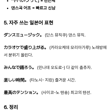
「ヤバい·ノって」 = 친근체
댄스곡 어조 = 빠르고 신남
5. 자주 쓰는 일본어 표현
ダンスミュージック。
(단스 뮤직쿠) 댄스 뮤직.
カラオケで盛り上がる。
(카라오케데 모리아가루) 노래방에
서 분위기 올린다.
みんなで踊ろう。
(민나데 오도로-) 다 같이 춤추자.
楽しい時間。
(타노시- 지캉) 즐거운 시간.
最高のテンション。
(사이코-노 텐숑) 최고의 텐션.
6. 정리