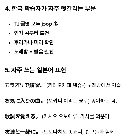
4. 한국 학습자가 자주 헷갈리는 부분
TJ·금영 모두 jpop 多
인기 곡부터 도전
후리가나 미리 확인
노래방 = 발음 실전
5. 자주 쓰는 일본어 표현
カラオケで練習。
(카라오케데 렌슈-) 노래방에서 연습.
お気に入りの曲。
(오키니 이리노 쿄쿠) 좋아하는 곡.
歌詞を覚える。
(카시오 오보에루) 가사를 외운다.
友達と一緒に。
(토모다치토 잇쇼니) 친구들과 함께.