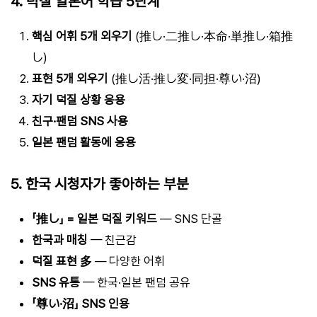
4. 덕질 일본어 학습 5단계
핵심 어휘 5개 외우기
(推し·二推し·本命·単推し·箱推
し)
표현 5개 외우기
(推し活·推し変·同担·尊い·沼)
자기 덕질 상황 응용
친구·팬덤 SNS 사용
일본 팬덤 활동에 응용
5. 한국 시청자가 좋아하는 부분
「推し」 = 일본 덕질 키워드
— SNS 단골
한국과 매칭
— 친근감
덕질 표현 多
— 다양한 어휘
SNS 유통
— 한국·일본 팬덤 공유
「尊い·沼」 SNS 인용