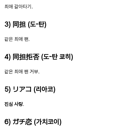
최애 갈아타기.
3) 同担 (도-탄)
같은 최애 팬.
4) 同担拒否 (도-탄 쿄히)
같은 최애 팬 거부.
5) リアコ (리아코)
진심 사랑
.
6) ガチ恋 (가치코이)