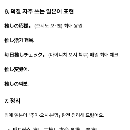
6. 덕질 자주 쓰는 일본어 표현
推しの応援。
(오시노 오-엔) 최애 응원.
推し活가 행복.
毎日推しチェック。
(마이니치 오시 첵쿠) 매일 최애 체크.
推し変했어.
推しの덕분.
7. 정리
최애 일본어 「추이·오시·본명」 완전 정리해 드렸어요.
매트릭스
: 推し·二推し·本命·単推し·箱推し