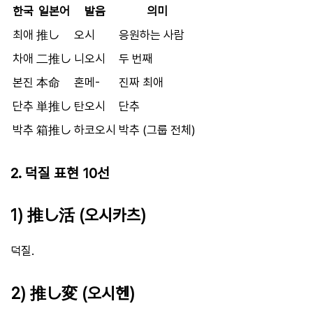
한국
일본어
발음
의미
최애
推し
오시
응원하는 사람
차애
二推し
니오시
두 번째
본진
本命
혼메-
진짜 최애
단추
単推し
탄오시
단추
박추
箱推し
하코오시
박추 (그룹 전체)
2. 덕질 표현 10선
1) 推し活 (오시카츠)
덕질.
2) 推し変 (오시헨)