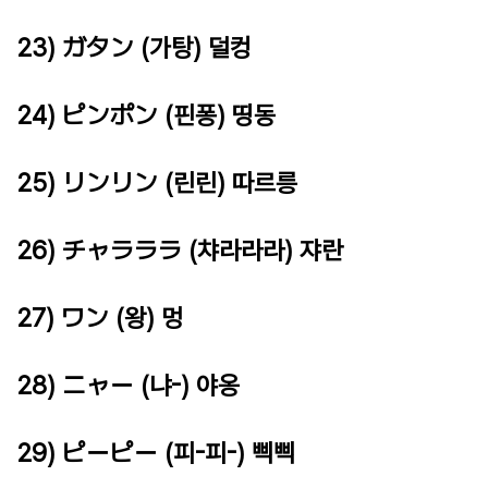
23) ガタン (가탕) 덜컹
24) ピンポン (핀퐁) 띵동
25) リンリン (린린) 따르릉
26) チャラララ (챠라라라) 쟈란
27) ワン (왕) 멍
28) ニャー (냐-) 야옹
29) ピーピー (피-피-) 삑삑