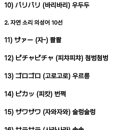
10) バリバリ (바리바리) 우두두
2. 자연 소리 의성어 10선
11) ザァー (자-) 콸콸
12) ピチャピチャ (피챠피챠) 첨벙첨벙
13) ゴロゴロ (고로고로) 우르릉
14) ピカッ (피캇) 번쩍
15) ザワザワ (자와자와) 술렁술렁
16) サラサラ (사라사라) 솔솔