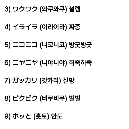
3) ワクワク (와쿠와쿠) 설렘
4) イライラ (이라이라) 짜증
5) ニコニコ (니코니코) 방긋방긋
6) ニヤニヤ (니야니야) 히죽히죽
7) ガッカリ (갓카리) 실망
8) ビクビク (비쿠비쿠) 벌벌
9) ホッと (홋토) 안도