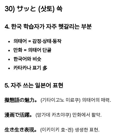
30) サッと (삿토) 쓱
4. 한국 학습자가 자주 헷갈리는 부분
의태어 = 감정·상태·동작
만화 = 의태어 단골
한국어와 비슷
카타카나 표기 多
5. 자주 쓰는 일본어 표현
擬態語の魅力。
(기타이고노 미료쿠) 의태어의 매력.
漫画で活躍。
(망가데 카츠야쿠) 만화에서 활약.
生き生き表現。
(이키이키 효-겐) 생생한 표현.