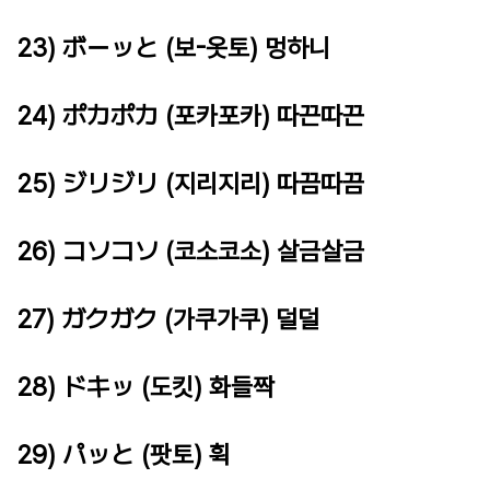
23) ボーッと (보-옷토) 멍하니
24) ポカポカ (포카포카) 따끈따끈
25) ジリジリ (지리지리) 따끔따끔
26) コソコソ (코소코소) 살금살금
27) ガクガク (가쿠가쿠) 덜덜
28) ドキッ (도킷) 화들짝
29) パッと (팟토) 휙