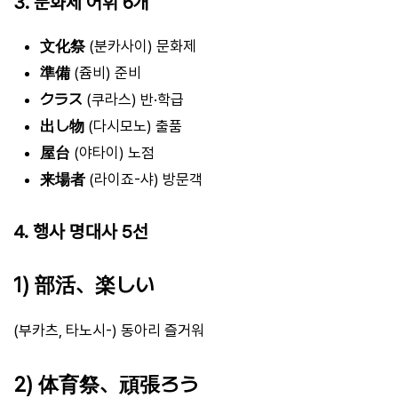
3. 문화제 어휘 6개
文化祭
(분카사이) 문화제
準備
(쥼비) 준비
クラス
(쿠라스) 반·학급
出し物
(다시모노) 출품
屋台
(야타이) 노점
来場者
(라이죠-샤) 방문객
4. 행사 명대사 5선
1) 部活、楽しい
(부카츠, 타노시-) 동아리 즐거워
2) 体育祭、頑張ろう