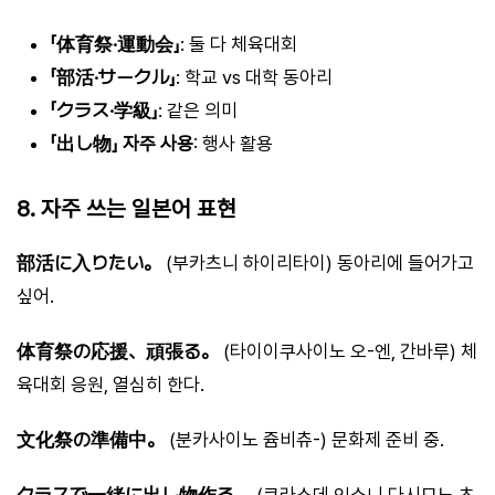
「体育祭·運動会」
: 둘 다 체육대회
「部活·サークル」
: 학교 vs 대학 동아리
「クラス·学級」
: 같은 의미
「出し物」 자주 사용
: 행사 활용
8. 자주 쓰는 일본어 표현
部活に入りたい。
(부카츠니 하이리타이) 동아리에 들어가고
싶어.
体育祭の応援、頑張る。
(타이이쿠사이노 오-엔, 간바루) 체
육대회 응원, 열심히 한다.
文化祭の準備中。
(분카사이노 쥼비츄-) 문화제 준비 중.
クラスで一緒に出し物作る。
(쿠라스데 잇쇼니 다시모노 츠