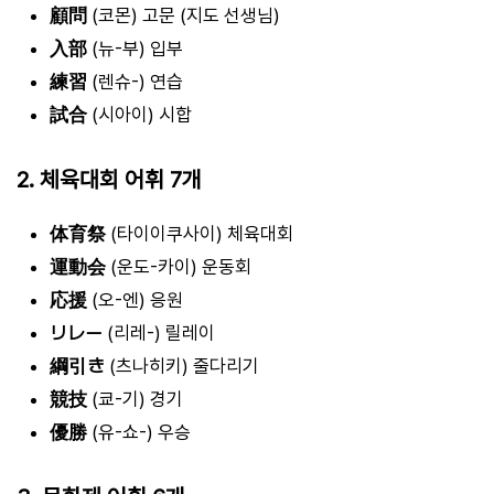
顧問
(코몬) 고문 (지도 선생님)
入部
(뉴-부) 입부
練習
(렌슈-) 연습
試合
(시아이) 시합
2. 체육대회 어휘 7개
体育祭
(타이이쿠사이) 체육대회
運動会
(운도-카이) 운동회
応援
(오-엔) 응원
リレー
(리레-) 릴레이
綱引き
(츠나히키) 줄다리기
競技
(쿄-기) 경기
優勝
(유-쇼-) 우승