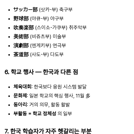
サッカー部
(삿카-부) 축구부
野球部
(야큐-부) 야구부
吹奏楽部
(스이소-가쿠부) 취주악부
美術部
(비쥬츠부) 미술부
演劇部
(엔게키부) 연극부
茶道部
(사도-부) 다도부
6. 학교 행사 — 한국과 다른 점
체육대회
: 한국보다 응원 시스템 발달
문화제
: 일본 학교의 핵심 행사, 11월 多
동아리
: 거의 의무, 활동 활발
부활동 = 학교 정체성
의 일부
7. 한국 학습자가 자주 헷갈리는 부분