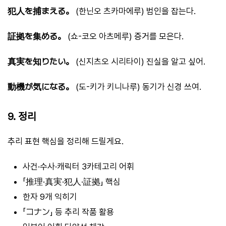
犯人を捕まえる。
(한닌오 츠카마에루) 범인을 잡는다.
証拠を集める。
(쇼-코오 아츠메루) 증거를 모은다.
真実を知りたい。
(신지츠오 시리타이) 진실을 알고 싶어.
動機が気になる。
(도-키가 키니나루) 동기가 신경 쓰여.
9. 정리
추리 표현 핵심을 정리해 드릴게요.
사건·수사·캐릭터 3카테고리 어휘
「推理·真実·犯人·証拠」 핵심
한자 9개 익히기
「コナン」 등 추리 작품 활용