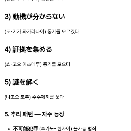
3) 動機が分からない
(도-키가 와카라나이) 동기를 모르겠다
4) 証拠を集める
(쇼-코오 아츠메루) 증거를 모으다
5) 謎を解く
(나조오 토쿠) 수수께끼를 풀다
5. 추리 패턴 — 자주 등장
不可能犯罪
(후카노- 한자이) 불가능 범죄