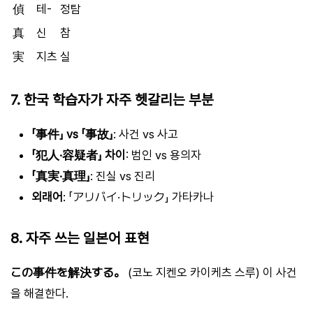
偵
테-
정탐
真
신
참
実
지츠
실
7. 한국 학습자가 자주 헷갈리는 부분
「事件」 vs 「事故」
: 사건 vs 사고
「犯人·容疑者」 차이
: 범인 vs 용의자
「真実·真理」
: 진실 vs 진리
외래어
: 「アリバイ·トリック」 가타카나
8. 자주 쓰는 일본어 표현
この事件を解決する。
(코노 지켄오 카이케츠 스루) 이 사건
을 해결한다.