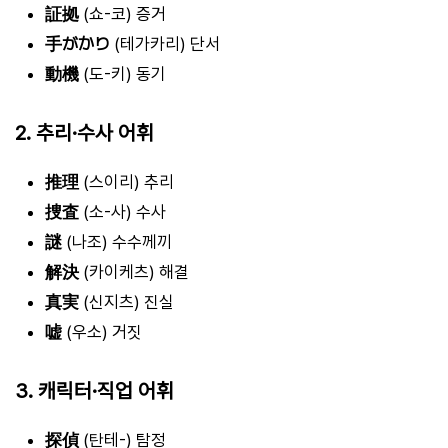
証拠
(쇼-코) 증거
手がかり
(테가카리) 단서
動機
(도-키) 동기
2. 추리·수사 어휘
推理
(스이리) 추리
捜査
(소-사) 수사
謎
(나조) 수수께끼
解決
(카이케츠) 해결
真実
(신지츠) 진실
嘘
(우소) 거짓
3. 캐릭터·직업 어휘
探偵
(탄테-) 탐정