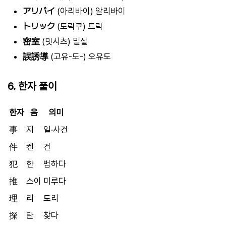
アリバイ
(아리바이) 알리바이
トリック
(토릭쿠) 트릭
密室
(밋시츠) 밀실
誤誘導
(고유-도-) 오유도
6. 한자 풀이
한자
음
의미
事
지
일·사건
件
켄
건
犯
한
범하다
推
스이
미루다
理
리
도리
探
탄
찾다