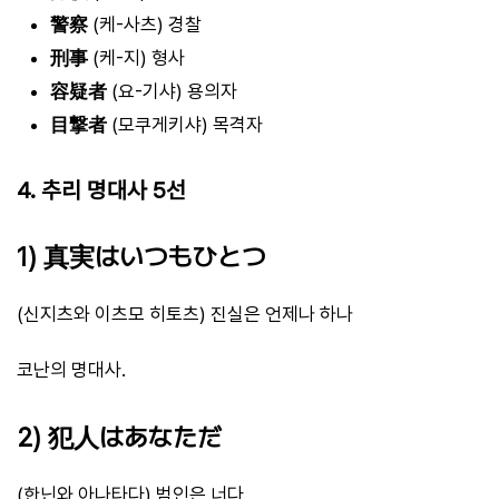
警察
(케-사츠) 경찰
刑事
(케-지) 형사
容疑者
(요-기샤) 용의자
目撃者
(모쿠게키샤) 목격자
4. 추리 명대사 5선
1) 真実はいつもひとつ
(신지츠와 이츠모 히토츠) 진실은 언제나 하나
코난의 명대사.
2) 犯人はあなただ
(한닌와 아나타다) 범인은 너다