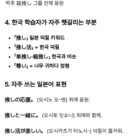
박추
箱推し
그룹 전체 응원
4. 한국 학습자가 자주 헷갈리는 부분
「推し」 일본 덕질 키워드
「推し活」 = 한국 덕질
「単推し·箱推し」 한국과 비슷
「尊い」 = 너무 귀하다 정형
5. 자주 쓰는 일본어 표현
推しの応援。
(오시노 오-엔) 최애 응원.
推しと一緒に。
(오시토 잇쇼니) 최애와 함께.
推し活が楽しい。
(오시카츠가 타노시-) 덕질이 즐거워.