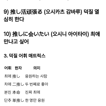
9) 推し活頑張る (오시카츠 감바루) 덕질 열
심히 한다
10) 推しに会いたい (오시니 아이타이) 최애
만나고 싶어
3. 덕질 어휘 매트릭스
어휘
한자
의미
최애
推し
응원하는 사람
차애
二推し
두 번째로 좋아
본진
本命
진짜 최애
단추
単推し
한 명만 응원