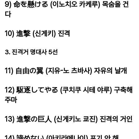
9) 命を懸ける (이노치오 카케루) 목숨을 건
다
10) 進撃 (신게키) 진격
3. 진격거 명대사 5선
11) 自由の翼 (지유-노 츠바사) 자유의 날개
12) 駆逐してやる (쿠치쿠 시테 야루) 구축해
주마
13) 進撃の巨人 (신게키노 쿄진) 진격의 거인
14) 諦めない (아키라메나이) 포기 안 해