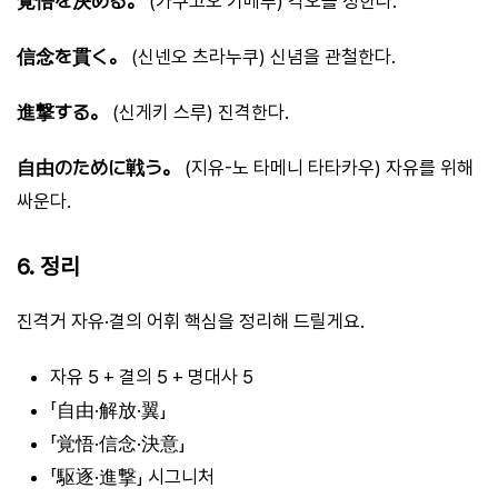
覚悟を決める。
(카쿠고오 키메루) 각오를 정한다.
信念を貫く。
(신넨오 츠라누쿠) 신념을 관철한다.
進撃する。
(신게키 스루) 진격한다.
自由のために戦う。
(지유-노 타메니 타타카우) 자유를 위해
싸운다.
6. 정리
진격거 자유·결의 어휘 핵심을 정리해 드릴게요.
자유 5 + 결의 5 + 명대사 5
「自由·解放·翼」
「覚悟·信念·決意」
「駆逐·進撃」 시그니처