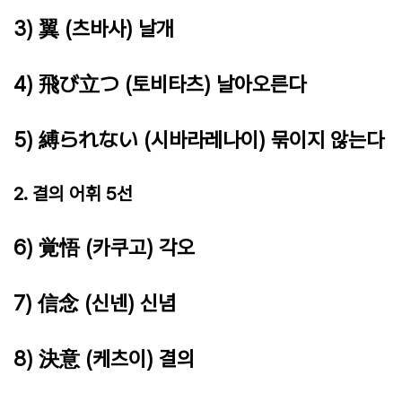
3) 翼 (츠바사) 날개
4) 飛び立つ (토비타츠) 날아오른다
5) 縛られない (시바라레나이) 묶이지 않는다
2. 결의 어휘 5선
6) 覚悟 (카쿠고) 각오
7) 信念 (신넨) 신념
8) 決意 (케츠이) 결의