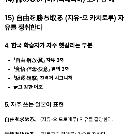
15) 自由を勝ち取る (지유-오 카치토루) 자
유를 쟁취한다
4. 한국 학습자가 자주 헷갈리는 부분
「自由·解放·翼」 자유 3축
「覚悟·信念·決意」 결의 3축
「駆逐·進撃」 진격거 시그니처
굵고 강한 어조
5. 자주 쓰는 일본어 표현
自由を求める。
(지유-오 모토메루) 자유를 갈망한다.