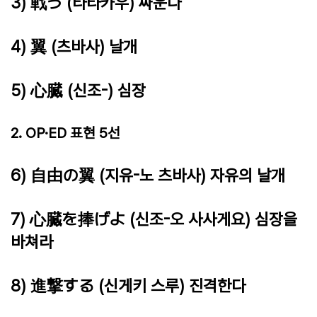
3) 戦う (타타카우) 싸운다
4) 翼 (츠바사) 날개
5) 心臓 (신조-) 심장
2. OP·ED 표현 5선
6) 自由の翼 (지유-노 츠바사) 자유의 날개
7) 心臓を捧げよ (신조-오 사사게요) 심장을
바쳐라
8) 進撃する (신게키 스루) 진격한다