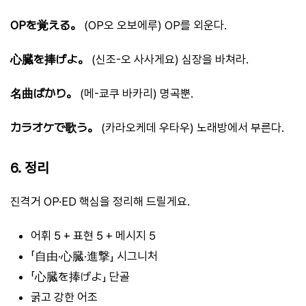
OPを覚える。
(OP오 오보에루) OP를 외운다.
心臓を捧げよ。
(신조-오 사사게요) 심장을 바쳐라.
名曲ばかり。
(메-쿄쿠 바카리) 명곡뿐.
カラオケで歌う。
(카라오케데 우타우) 노래방에서 부른다.
6. 정리
진격거 OP·ED 핵심을 정리해 드릴게요.
어휘 5 + 표현 5 + 메시지 5
「自由·心臓·進撃」 시그니처
「心臓を捧げよ」 단골
굵고 강한 어조