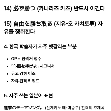
14) 必ず勝つ (카나라즈 카츠) 반드시 이긴다
15) 自由を勝ち取る (지유-오 카치토루) 자
유를 쟁취한다
4. 한국 학습자가 자주 헷갈리는 부분
OP = 진격거 정수
「心臓を捧げよ」 시그니처
굵고 강한 어조
자유·진격 키워드
5. 자주 쓰는 일본어 표현
進撃のテーマソング。
(신게키노 테-마송구) 진격의 주제곡.