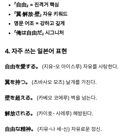
「自由」 = 진격거 핵심
「翼·解放·壁」 자유 키워드
명문 어조 = 강하고 깊게
「俺は自由だ」 시그니처
4. 자주 쓰는 일본어 표현
自由を愛する。
(지유-오 아이스루) 자유를 사랑한다.
翼を持つ。
(츠바사오 모츠) 날개를 가진다.
壁を超える。
(카베오 코에루) 벽을 넘는다.
解放される。
(카이호- 사레루) 해방된다.
自由な精神。
(지유-나 세-신) 자유로운 정신.