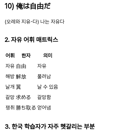
10) 俺は自由だ
(오레와 지유-다) 나는 자유다
2. 자유 어휘 매트릭스
어휘
한자
의미
자유
自由
자유
해방
解放
풀려남
날개
翼
날 수 있음
갈망
求める
갈망함
쟁취
勝ち取る
얻어냄
3. 한국 학습자가 자주 헷갈리는 부분