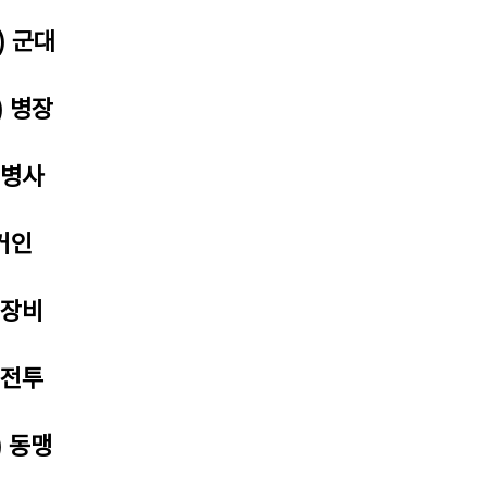
) 군대
) 병장
 병사
 거인
 장비
 전투
) 동맹