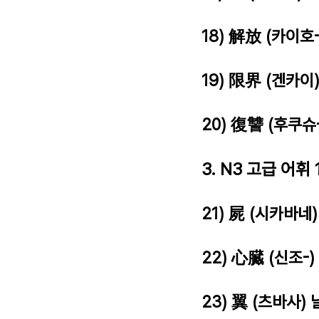
18) 解放 (카이호
19) 限界 (겐카이
20) 復讐 (후쿠슈
3. N3 고급 어휘 
21) 屍 (시카바네
22) 心臓 (신조-)
23) 翼 (츠바사)