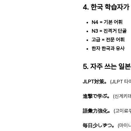
4. 한국 학습자가
N4 = 기본 어휘
N3 = 진격거 단골
고급 = 전문 어휘
한자 한국과 유사
5. 자주 쓰는 일
JLPT対策。
(JLPT 타
進撃で学ぶ。
(신게키데
語彙力強化。
(고이료쿠
毎日少しずつ。
(마이니