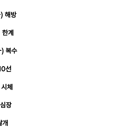
-) 해방
) 한계
-) 복수
10선
) 시체
 심장
 날개