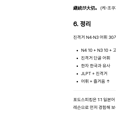
継続が大切。
(케-조쿠
6. 정리
진격거 N4·N3 어휘 3
N4 10 + N3 10 + 
진격거 단골 어휘
한자 한국과 유사
JLPT + 진격거
어휘 + 즐거움 ↑
포도스피킹은 1:1 일본어
레슨으로 먼저 경험해 보