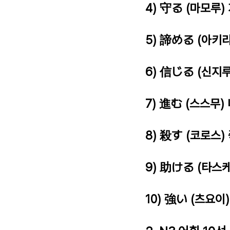
4) 守る (마모루)
5) 諦める (아키
6) 信じる (신지
7) 進む (스스무)
8) 殺す (코로스)
9) 助ける (타스
10) 強い (츠요이