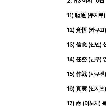
2. N3 어휘 10선
11) 駆逐 (쿠치쿠
12) 覚悟 (카쿠고
13) 信念 (신넨) 
14) 任務 (닌무) 
15) 作戦 (사쿠센
16) 真実 (신지츠
17) 命 (이노치) 