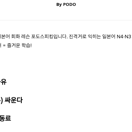
By
PODO
 일본어 회화 레슨 포도스피킹입니다. 진격거로 익히는 일본어 N4·N3
거 = 즐거운 학습!
자유
우) 싸운다
 동료