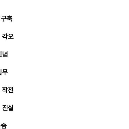
) 구축
) 각오
신념
임무
) 작전
) 진실
목숨