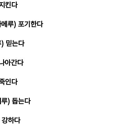
 지킨다
라메루) 포기한다
루) 믿는다
 나아간다
 죽인다
케루) 돕는다
) 강하다