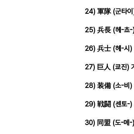
24) 軍隊 (군타이
25) 兵長 (헤-쵸-
26) 兵士 (헤-시)
27) 巨人 (쿄진)
28) 装備 (소-비)
29) 戦闘 (센토-)
30) 同盟 (도-메-