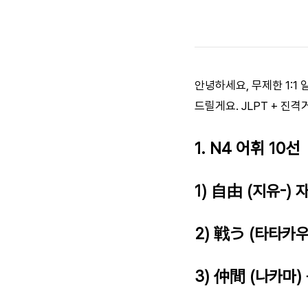
안녕하세요, 무제한 1:1
드릴게요. JLPT + 진격
1. N4 어휘 10선
1) 自由 (지유-) 
2) 戦う (타타카
3) 仲間 (나카마)