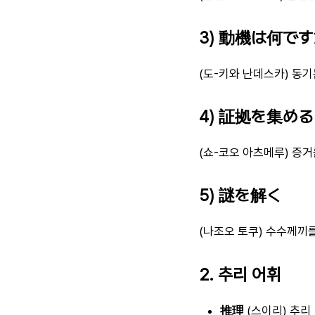
3) 動機は何で
(도-키와 난데스카) 동
4) 証拠を集める
(쇼-코오 아츠메루) 증
5) 謎を解く
(나조오 토쿠) 수수께끼
2. 추리 어휘
推理
(스이리) 추리