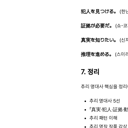
犯人を見つける。
(한
証拠が必要だ。
(쇼-코
真実を知りたい。
(신
推理を進める。
(스이리
7. 정리
추리 명대사 핵심을 정리
추리 명대사 5선
「真実·犯人·証拠·動
추리 패턴 이해
추리 명작 작품 감상