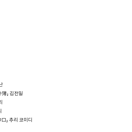
난
簿」 김전일
리
리
ロ」 추리 코미디