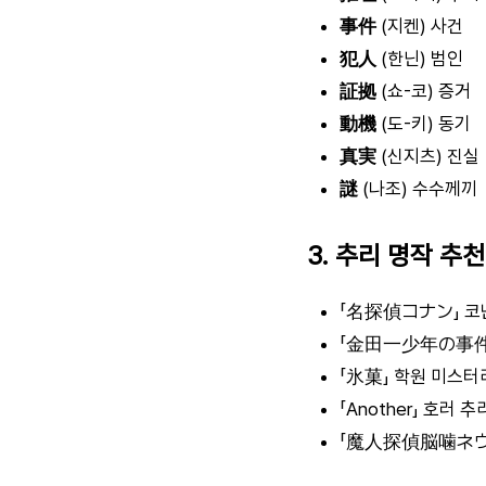
事件
(지켄) 사건
犯人
(한닌) 범인
証拠
(쇼-코) 증거
動機
(도-키) 동기
真実
(신지츠) 진실
謎
(나조) 수수께끼
3. 추리 명작 추천
「名探偵コナン」 코
「金田一少年の事件
「氷菓」 학원 미스터
「Another」 호러 추
「魔人探偵脳噛ネウ