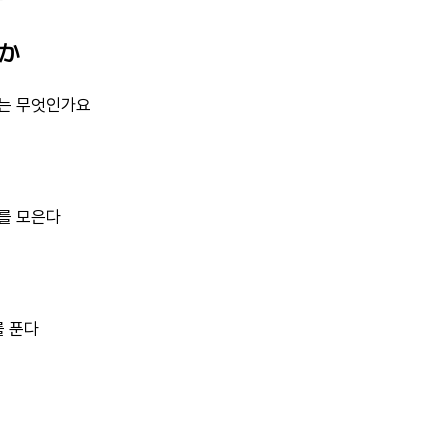
すか
기는 무엇인가요
거를 모은다
를 푼다