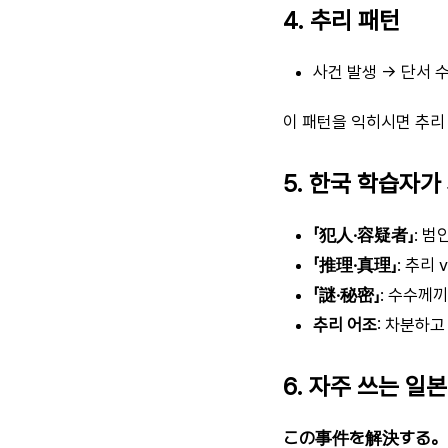
4. 추리 패턴
사건 발생 → 단서 수
이 패턴을 익히시면 추리
5. 한국 학습자가
「犯人·容疑者」
: 범
「推理·真理」
: 추리 
「謎·秘密」
: 수수께끼
추리 어조
: 차분하고
6. 자주 쓰는 일
この事件を解決する。