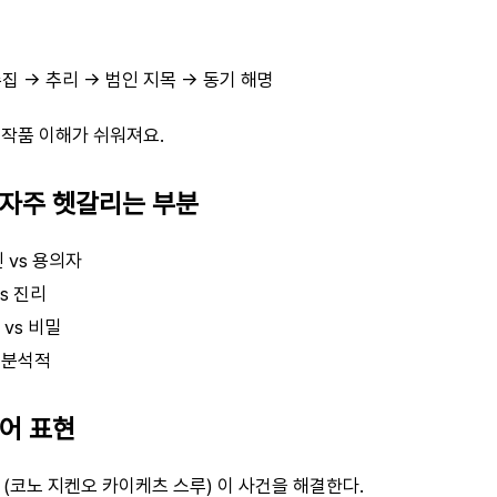
집 → 추리 → 범인 지목 → 동기 해명
 작품 이해가 쉬워져요.
 자주 헷갈리는 부분
인 vs 용의자
vs 진리
 vs 비밀
 분석적
본어 표현
(코노 지켄오 카이케츠 스루) 이 사건을 해결한다.