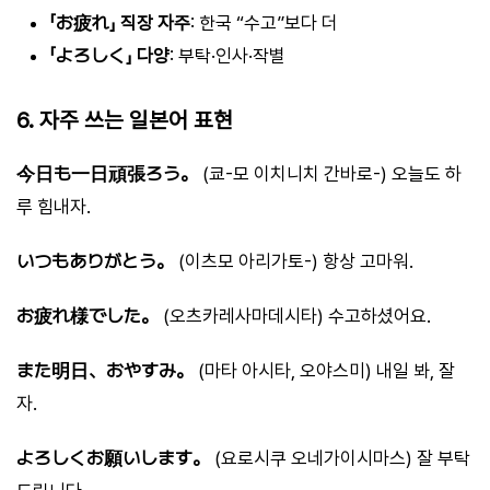
「お疲れ」 직장 자주
: 한국 “수고”보다 더
「よろしく」 다양
: 부탁·인사·작별
6. 자주 쓰는 일본어 표현
今日も一日頑張ろう。
(쿄-모 이치니치 간바로-) 오늘도 하
루 힘내자.
いつもありがとう。
(이츠모 아리가토-) 항상 고마워.
お疲れ様でした。
(오츠카레사마데시타) 수고하셨어요.
また明日、おやすみ。
(마타 아시타, 오야스미) 내일 봐, 잘
자.
よろしくお願いします。
(요로시쿠 오네가이시마스) 잘 부탁