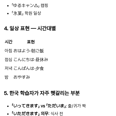
「ゆるキャン△」 캠핑
「氷菓」 학원 일상
4. 일상 표현 — 시간대별
시간
표현
아침
おはよう·朝ご飯
점심
こんにちは·昼休み
저녁
こんばんは·夕食
밤
おやすみ
5. 한국 학습자가 자주 헷갈리는 부분
「いってきます」 vs 「ただいま」
: 출/귀가 짝
「いただきます」 의무
: 식사 전