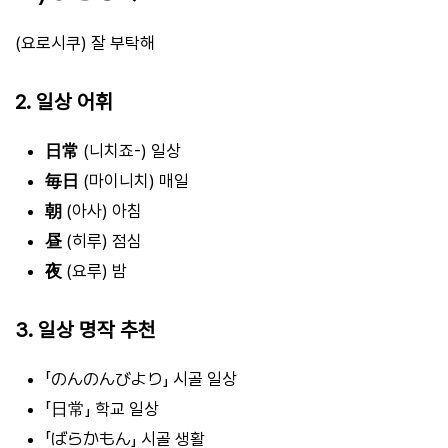
(요로시쿠) 잘 부탁해
2. 일상 어휘
日常
(니치죠-) 일상
毎日
(마이니치) 매일
朝
(아사) 아침
昼
(히루) 점심
夜
(요루) 밤
3. 일상 명작 추천
「のんのんびより」 시골 일상
「日常」 학교 일상
「ばらかもん」 시골 생활