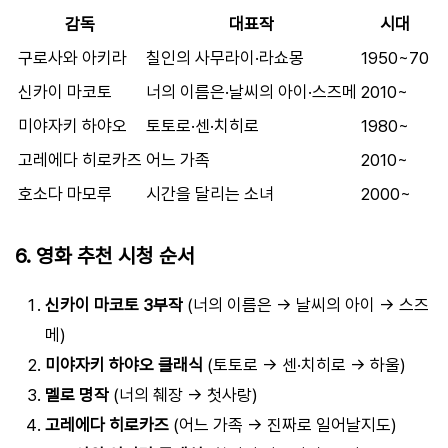
감독
대표작
시대
구로사와 아키라
칠인의 사무라이·라쇼몽
1950~70
신카이 마코토
너의 이름은·날씨의 아이·스즈메
2010~
미야자키 하야오
토토로·센·치히로
1980~
고레에다 히로카즈
어느 가족
2010~
호소다 마모루
시간을 달리는 소녀
2000~
6. 영화 추천 시청 순서
신카이 마코토 3부작
(너의 이름은 → 날씨의 아이 → 스즈
메)
미야자키 하야오 클래식
(토토로 → 센·치히로 → 하울)
멜로 명작
(너의 췌장 → 첫사랑)
고레에다 히로카즈
(어느 가족 → 진짜로 일어날지도)