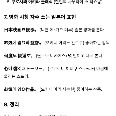
구로사와 아키라 클래식
(칠인의 사무라이 → 라쇼몽)
7. 영화 시청 자주 쓰는 일본어 표현
日本映画を観る。
(니혼 에-가오 미루) 일본 영화를 본다.
お気에 입り의 監督。
(오키니 이리노 칸토쿠) 좋아하는 감독.
何度도 観返す。
(난도모 미카에스) 몇 번이고 다시 본다.
心에 響くストーリー。
(코코로니 히비쿠 스토-리-) 마음에
울리는 스토리.
お気에 입り作品。
(오키니 이리 사쿠힌) 좋아하는 작품.
8. 정리