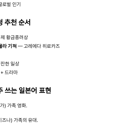
글로벌 인기
청 추천 순서
화제 황금종려상
몰라 기적
— 고레에다 히로카즈
잔잔한 일상
 + 드라마
자주 쓰는 일본어 표현
가) 가족 영화.
키즈나) 가족의 유대.