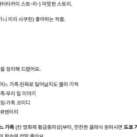
아타타카이 스토-리-) 따뜻한 스토리.
키니 이리 사쿠힌) 좋아하는 작품.
10을 정리해 드렸어요.
: 어느 가족·진짜로 일어날지도 몰라 기적
가족·우리 집 이야기
게임·가족 코미디
 다큐멘터리
느 가족
(칸 영화제 황금종려상)부터, 잔잔한 클래식 원하시면
도쿄 
어 학습에 정말 좋아요.