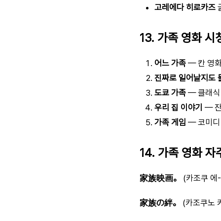
고레에다 히로카즈
13. 가족 영화 시
어느 가족
— 칸 영
진짜로 일어날지도 
도쿄 가족
— 클래식
우리 집 이야기
— 
가족 게임
— 코미디
14. 가족 영화 
家族映画。
(카조쿠 에-
家族の絆。
(카조쿠노 