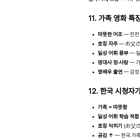
11. 가족 영화 특
따뜻한 어조
— 잔잔
호칭 자주
— お父
일상 어휘 풍부
— 
명대사 정·사랑
— 가
명배우 출연
— 감정
12. 한국 시청자
가족 = 따뜻함
일상 어휘 학습 적합
호칭 익히기
(お父さ
공감 ↑
— 한국 가