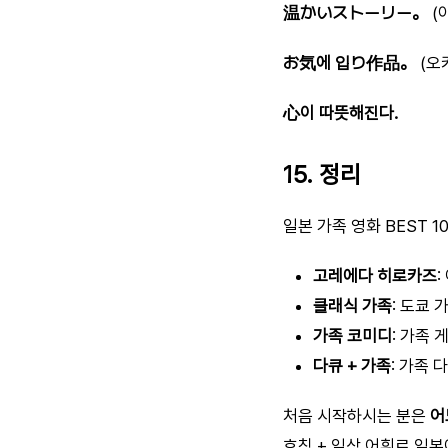
温かいストーリー。
(
お気에 입り作品。
(오
心이 따뜻해진다.
15. 정리
일본 가족 영화 BEST 
고레에다 히로카즈
클래식 가족
: 도쿄 
가족 코미디
: 가족 
다큐 + 가족
: 가족
처음 시작하시는 분은
어
호칭 + 일상 어휘로 일본