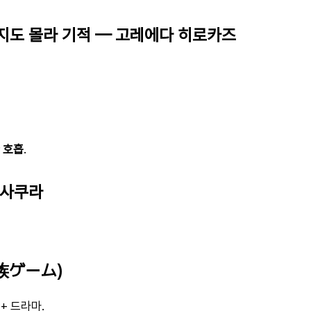
날지도 몰라 기적 — 고레에다 히로카즈
 호흡
.
 사쿠라
家族ゲーム)
+ 드라마.