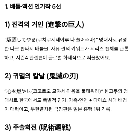
1. 배틀·액션 인기작 5선
1) 진격의 거인 (進撃の巨人)
“駆逐してやる(쿠치쿠시테야루·다 쓸어주마)” 명대사로 유명
한 다크 판타지 배틀물. 자유·결의 키워드가 시리즈 전체를 관통
하고, 시즌4 완결편이 글로벌 화제작으로 떠올랐어요.
2) 귀멸의 칼날 (鬼滅の刃)
“心を燃やせ(코코로오 모야세·마음을 불태워라)” 렌고쿠의 명
대사로 한국에서도 폭발적 인기. 가족·인연 + 다이쇼 시대 배경
이 매력이고, 무한열차편 극장판은 일본 흥행 1위 기록.
3) 주술회전 (呪術廻戦)