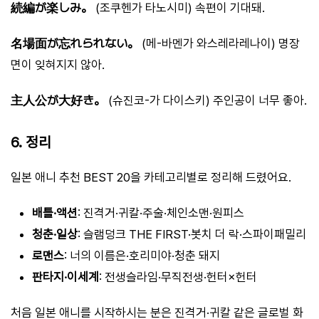
続編が楽しみ。
(조쿠헨가 타노시미) 속편이 기대돼.
名場面が忘れられない。
(메-바멘가 와스레라레나이) 명장
면이 잊혀지지 않아.
主人公が大好き。
(슈진코-가 다이스키) 주인공이 너무 좋아.
6. 정리
일본 애니 추천 BEST 20을 카테고리별로 정리해 드렸어요.
배틀·액션
: 진격거·귀칼·주술·체인소맨·원피스
청춘·일상
: 슬램덩크 THE FIRST·봇치 더 락·스파이패밀리
로맨스
: 너의 이름은·호리미야·청춘 돼지
판타지·이세계
: 전생슬라임·무직전생·헌터×헌터
처음 일본 애니를 시작하시는 분은 진격거·귀칼 같은 글로벌 화