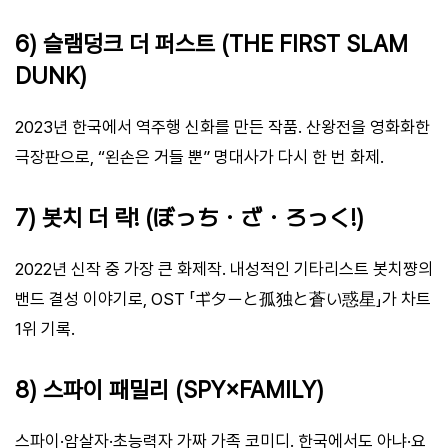
6) 슬램덩크 더 퍼스트 (THE FIRST SLAM
DUNK)
2023년 한국에서 역주행 신화를 만든 작품. 산왕전을 영화화한
극장판으로, “왼손은 거들 뿐” 명대사가 다시 한 번 화제.
7) 봇치 더 락! (ぼっち・ざ・ろっく!)
2022년 신작 중 가장 큰 화제작. 내성적인 기타리스트 봇치쨩의
밴드 결성 이야기로, OST 「ギターと孤独と蒼い惑星」가 차트
1위 기록.
8) 스파이 패밀리 (SPY×FAMILY)
스파이·암살자·초능력자 가짜 가족 코미디. 한국에서도 아냐·요