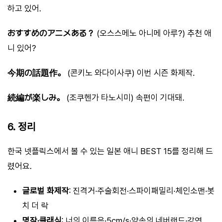
하고 있어.
おすすめのアニメある？
(오스스메노 아니메 아루?) 추천 애
니 있어?
今期の話題作。
(콘키노 와다이사쿠) 이번 시즌 화제작.
続編が楽しみ。
(조쿠헨가 타노시미) 속편이 기대돼.
6. 정리
한국 넷플릭스에서 볼 수 있는 일본 애니 BEST 15를 정리해 드
렸어요.
글로벌 화제작
: 진격거·주술회전·스파이패밀리·체인소맨·봇
치 더 락
명작·클래식
: 너의 이름은·5cm/s·약속의 네버랜드·강연