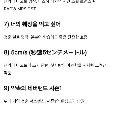
신카이 마코토 명작. 미츠하·타키의 시간 초월 로맨스 +
RADWIMPS OST.
7) 너의 췌장을 먹고 싶어
청춘 멜로 명작. 일본어 학습에도 좋은 잔잔한 호흡.
8) 5cm/s (秒速5センチメートル)
신카이 마코토의 초기 단편. 첫사랑의 아련함을 시처럼 그려낸
작품.
9) 약속의 네버랜드 시즌1
두뇌 게임 청춘 서스펜스. 시즌1의 완성도가 압권.