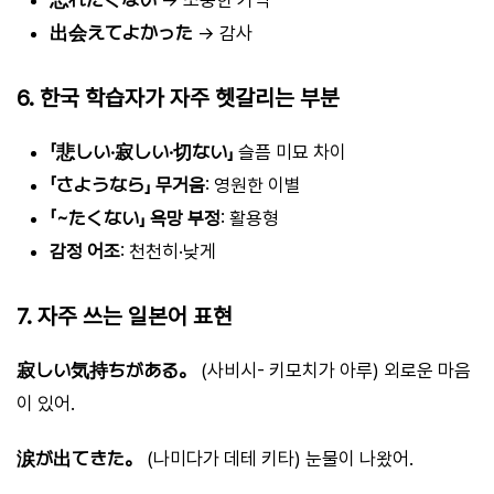
出会えてよかった
→ 감사
6. 한국 학습자가 자주 헷갈리는 부분
「悲しい·寂しい·切ない」
슬픔 미묘 차이
「さようなら」 무거움
: 영원한 이별
「~たくない」 욕망 부정
: 활용형
감정 어조
: 천천히·낮게
7. 자주 쓰는 일본어 표현
寂しい気持ちがある。
(사비시- 키모치가 아루) 외로운 마음
이 있어.
涙が出てきた。
(나미다가 데테 키타) 눈물이 나왔어.