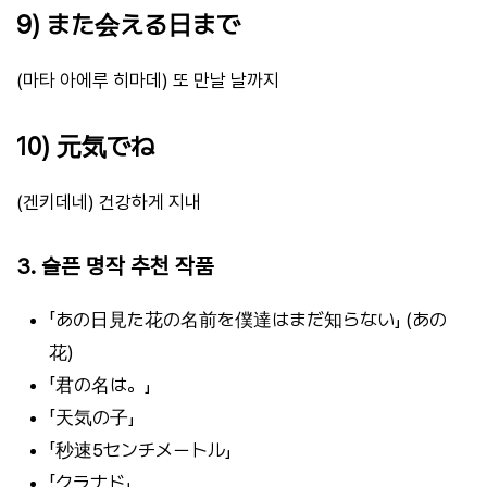
9) また会える日まで
(마타 아에루 히마데) 또 만날 날까지
10) 元気でね
(겐키데네) 건강하게 지내
3. 슬픈 명작 추천 작품
「あの日見た花の名前を僕達はまだ知らない」 (あの
花)
「君の名は。」
「天気の子」
「秒速5センチメートル」
「クラナド」