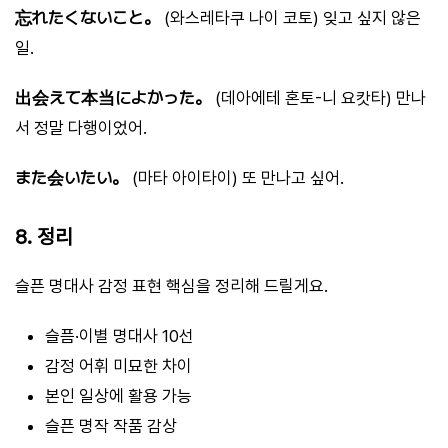
忘れたくないこと。
(와스레타쿠 나이 코토) 잊고 싶지 않은
일.
出会えて本当によかった。
(데아에테 혼토-니 요캇타) 만나
서 정말 다행이었어.
また会いたい。
(마타 아이타이) 또 만나고 싶어.
8. 정리
슬픈 명대사 감정 표현 핵심을 정리해 드릴게요.
슬픔·이별 명대사 10선
감정 어휘 미묘한 차이
본인 일상에 활용 가능
슬픈 명작 작품 감상