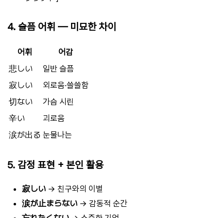
4. 슬픔 어휘 — 미묘한 차이
어휘
어감
悲しい
일반 슬픔
寂しい
외로움·쓸쓸함
切ない
가슴 시린
辛い
괴로움
涙が出る
눈물나는
5. 감정 표현 + 본인 활용
寂しい
→ 친구와의 이별
涙が止まらない
→ 감동적 순간
忘れたくない
→ 소중한 기억