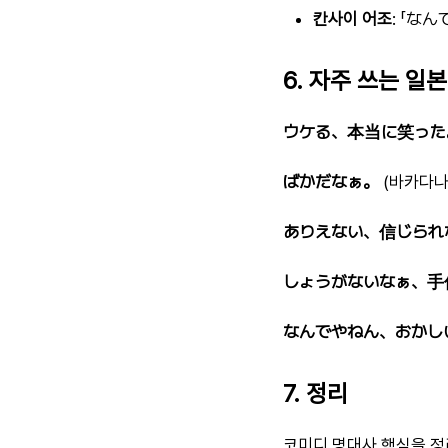
칸사이 어조
: 「な
6. 자주 쓰는 일
ウケる、本当に笑った
ばかだなぁ。
(바카다나-
ありえない、信じられ
しょうがないなぁ、手
なんでやねん、おかし
7. 정리
코미디 명대사 핵심을 정