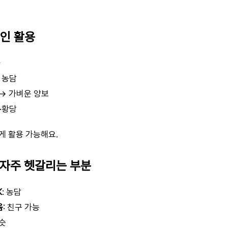
본인 활용
화
 농담
→ 가벼운 양보
·황당
게 활용 가능해요.
 자주 헷갈리는 부분
K
: 농담
움
: 친구 가능
슷