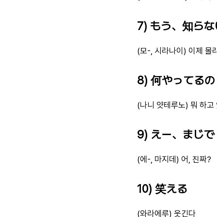
7) もう、知らな
(모-, 시라나이) 이제 몰
8) 何やってるの
(나니 얏테루노) 뭐 하고
9) えー、まじで
(에-, 마지데) 어, 진짜?
10) 笑える
(와라에루) 웃긴다