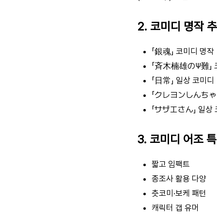
2. 코미디 명작 
「銀魂」 코미디 명작
「斉木楠雄のΨ難」 
「日常」 일상 코미디
「クレヨンしんちゃん
「サザエさん」 일상
3. 코미디 어조 
짧고 임팩트
종조사 활용 다양
츳코미·보케 패턴
캐릭터 갭 유머