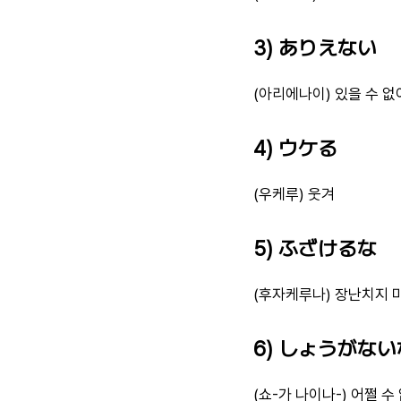
3) ありえない
(아리에나이) 있을 수 없
4) ウケる
(우케루) 웃겨
5) ふざけるな
(후자케루나) 장난치지 
6) しょうがな
(쇼-가 나이나-) 어쩔 수