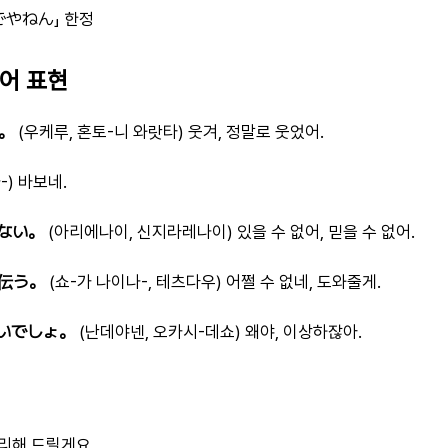
んでやねん」 한정
본어 표현
。
(우케루, 혼토-니 와랏타) 웃겨, 정말로 웃었어.
) 바보네.
ない。
(아리에나이, 신지라레나이) 있을 수 없어, 믿을 수 없어.
伝う。
(쇼-가 나이나-, 테츠다우) 어쩔 수 없네, 도와줄게.
いでしょ。
(난데야넨, 오카시-데쇼) 왜야, 이상하잖아.
리해 드릴게요.