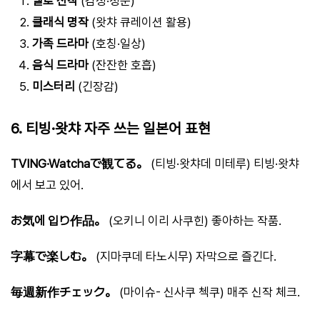
멜로 신작
(감성·청춘)
클래식 명작
(왓챠 큐레이션 활용)
가족 드라마
(호칭·일상)
음식 드라마
(잔잔한 호흡)
미스터리
(긴장감)
6. 티빙·왓챠 자주 쓰는 일본어 표현
TVING·Watchaで観てる。
(티빙·왓챠데 미테루) 티빙·왓챠
에서 보고 있어.
お気에 입り作品。
(오키니 이리 사쿠힌) 좋아하는 작품.
字幕で楽しむ。
(지마쿠데 타노시무) 자막으로 즐긴다.
毎週新作チェック。
(마이슈- 신사쿠 첵쿠) 매주 신작 체크.