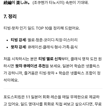
続編이 楽しみ。
(조쿠헨가 타노시미) 속편이 기대돼.
7. 정리
티빙·왓챠 인기 일드 TOP 10을 정리해 드렸어요.
티빙 강세
: 멜로·청춘·코미디·직장·미스터리
왓챠 강세
: 큐레이션·클래식·형사·가족·음식
처음 시작하시는 분은
티빙 멜로 신작
부터, 클래식 명작 도전 원
하시면
왓챠 큐레이션 추천
을 보세요. 일본어 학습은 넷플릭스
가 강하니까, 즐거움은 티빙·왓챠 + 학습은 넷플릭스 조합이 정
석이에요.
포도스피킹은 1:1 일본어 회화 레슨을 매일 무제한으로 제공하
고 있어요. 일드 명대사를 회화로 직접 써보고 싶으시다면, 무료