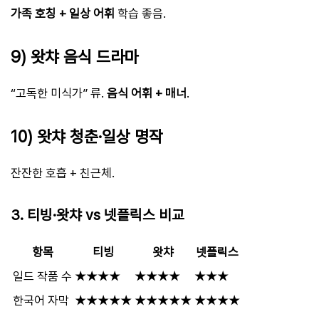
가족 호칭 + 일상 어휘
학습 좋음.
9) 왓챠 음식 드라마
“고독한 미식가” 류.
음식 어휘 + 매너
.
10) 왓챠 청춘·일상 명작
잔잔한 호흡 + 친근체.
3. 티빙·왓챠 vs 넷플릭스 비교
항목
티빙
왓챠
넷플릭스
일드 작품 수
★★★★
★★★★
★★★
한국어 자막
★★★★★
★★★★★
★★★★