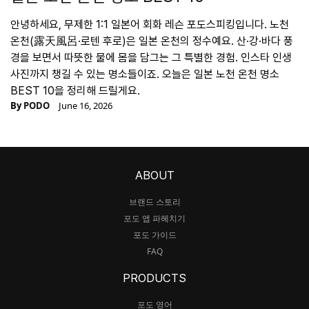
안녕하세요, 무제한 1:1 일본어 회화 레슨 포도스피킹입니다. 노천
온천(露天風呂·로텐 후로)은 일본 온천의 정수예요. 산·강·바다 풍
경을 보면서 따뜻한 물에 몸을 담그는 그 특별한 경험. 인스타 인생
사진까지 챙길 수 있는 명소들이죠. 오늘은 일본 노천 온천 명소
BEST 10을 정리해 드릴게요.
By
PODO
June 16, 2026
ABOUT
브랜드 스토리
포도 앱 파헤치기
포도 가이드
FAQ
PRODUCTS
포도 영어