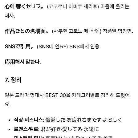
心에 響くセリフ。
(코코로니 히비쿠 세리후) 마음에 울리는
대사.
作品ごとの名場面。
(사쿠힌 고토노 메-바멘) 작품별 명장면.
SNSで引用。
(SNS데 인요-) SNS에서 인용.
応用해서 말한다.
7. 정리
일본 드라마 명대사 BEST 30을 카테고리별로 정리해 드렸어
요.
직장·비즈니스
: 倍返しだ·お疲れさまです·よろしく
로맨스·멜로
: 君が好き·愛してる·永遠に