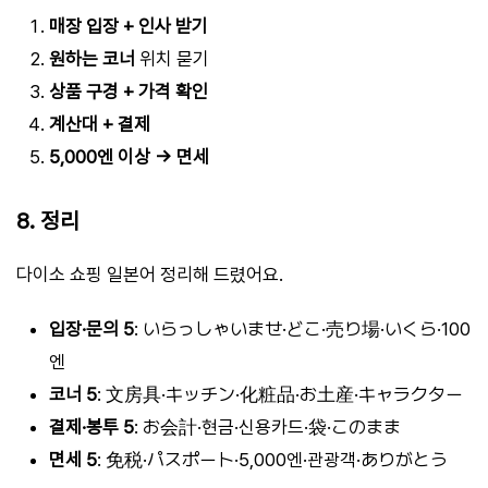
매장 입장 + 인사 받기
원하는 코너
위치 묻기
상품 구경 + 가격 확인
계산대 + 결제
5,000엔 이상 → 면세
8. 정리
다이소 쇼핑 일본어 정리해 드렸어요.
입장·문의 5
: いらっしゃいませ·どこ·売り場·いくら·100
엔
코너 5
: 文房具·キッチン·化粧品·お土産·キャラクター
결제·봉투 5
: お会計·현금·신용카드·袋·このまま
면세 5
: 免税·パスポート·5,000엔·관광객·ありがとう