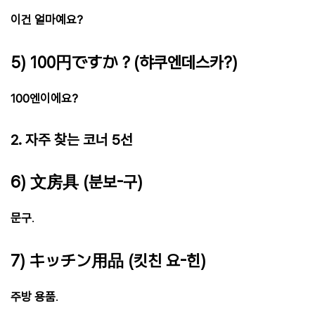
이건 얼마예요?
5) 100円ですか？(햐쿠엔데스카?)
100엔이에요?
2. 자주 찾는 코너 5선
6) 文房具 (분보-구)
문구
.
7) キッチン用品 (킷친 요-힌)
주방 용품
.