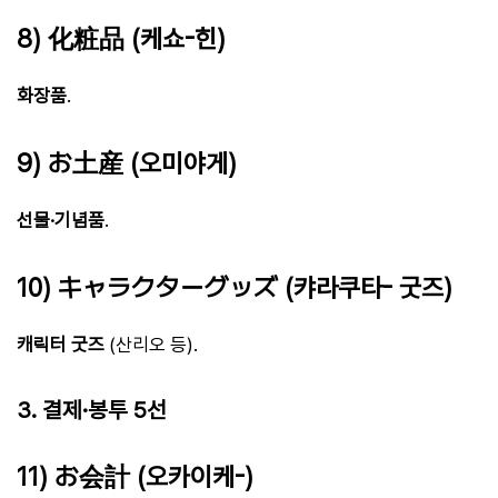
8) 化粧品 (케쇼-힌)
화장품
.
9) お土産 (오미야게)
선물·기념품
.
10) キャラクターグッズ (캬라쿠타- 굿즈)
캐릭터 굿즈
(산리오 등).
3. 결제·봉투 5선
11) お会計 (오카이케-)