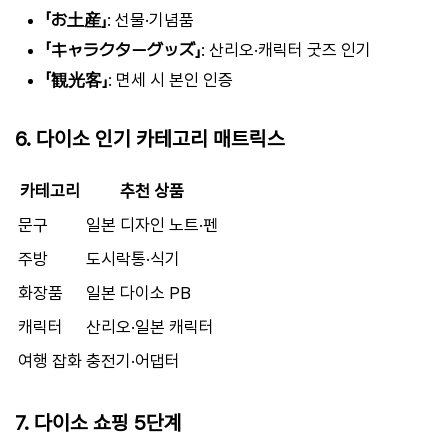
「お土産」
: 선물·기념품
「キャラクターグッズ」
: 산리오·캐릭터 굿즈 인기
「観光客」
: 면세 시 본인 인증
6. 다이소 인기 카테고리 매트릭스
카테고리
추천 상품
문구
일본 디자인 노트·펜
주방
도시락통·식기
화장품
일본 다이소 PB
캐릭터
산리오·일본 캐릭터
여행 잡화
충전기·어댑터
7. 다이소 쇼핑 5단계