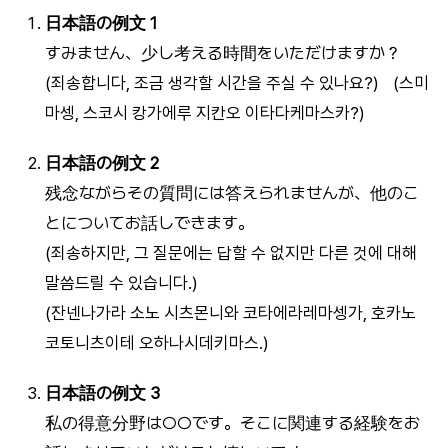
日本語の例文 1
すみません、少し考える時間をいただけますか？
(죄송합니다, 조금 생각할 시간을 주실 수 있나요?) (스미
마셍, 스코시 캉가에루 지칸오 이타다케마스카?)
日本語の例文 2
残念ながらその質問には答えられませんが、他のこ
とについてお話しできます。
(죄송하지만, 그 질문에는 답할 수 없지만 다른 것에 대해
말씀드릴 수 있습니다.)
(잔넨나가라 소노 시츠몬니와 코타에라레마셍가, 호카노
코토니츠이테 오하나시데키마스.)
日本語の例文 3
私の得意分野は○○です。そこに関連する経験をお