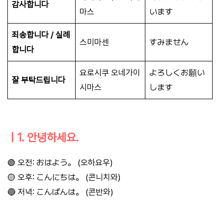
감사합니다
마스
います
죄송합니다 / 실례
스미마센
すみません
합니다
요로시쿠 오네가이
よろしくお願い
잘 부탁드립니다
시마스
します
ㅣ1. 안녕하세요.
🟢 오전: おはよう。 (오하요우)
🟡 오후: こんにちは。 (콘니치와)
🔵 저녁: こんばんは。 (콘반와)