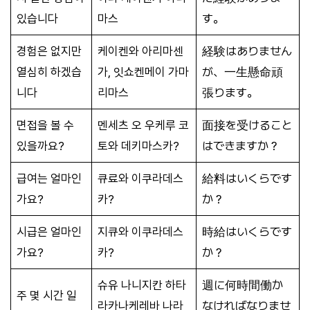
있습니다
마스
す。
경험은 없지만
케이켄와 아리마센
経験はありません
열심히 하겠습
가, 잇쇼켄메이 가마
が、一生懸命頑
니다
리마스
張ります。
면접을 볼 수
멘세츠 오 우케루 코
面接を受けること
있을까요?
토와 데키마스카?
はできますか？
급여는 얼마인
큐료와 이쿠라데스
給料はいくらです
가요?
카?
か？
시급은 얼마인
지큐와 이쿠라데스
時給はいくらです
가요?
카?
か？
슈유 나니지칸 하타
週に何時間働か
주 몇 시간 일
라카나케레바 나라
なければなりませ