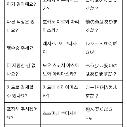
이거 얼마예요?
카?
すか？
다른 색상은 있
호카노 이로와 아리
他の色はありま
나요?
마스카?
すか？
레시-토 오 쿠다사
レシートをくだ
영수증 주세요.
이
さい。
더 저렴한 건 없
모우 스코시 야스이
もう少し安いの
나요?
노와 아리마스카?
はありますか？
카드로 결제할
카드데 하라이마스
カードで払えま
수 있나요?
카?
すか？
포장해 주시겠어
包んでくださ
츠츠미테 쿠다사이
요?
い。