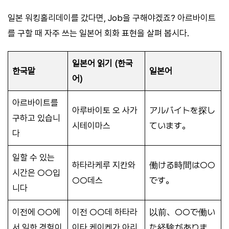
일본 워킹홀리데이를 갔다면, Job을 구해야겠죠? 아르바이트
를 구할 때 자주 쓰는 일본어 회화 표현을 살펴 봅시다.
일본어 읽기 (한국
한국말
일본어
어)
아르바이트를
아루바이토 오 사가
アルバイトを探し
구하고 있습니
시테이마스
ています。
다
일할 수 있는
하타라케루 지칸와
働ける時間は○○
시간은 ○○입
○○데스
です。
니다
이전에 ○○에
이전 ○○데 하타라
以前、○○で働い
서 일한 경험이
이타 케이켄가 아리
た経験がありま