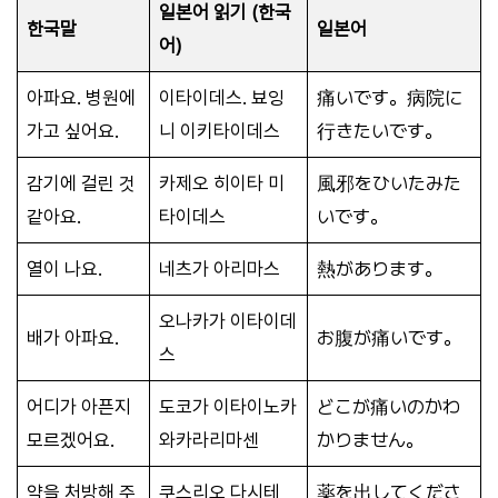
일본어 읽기 (한국
한국말
일본어
어)
아파요. 병원에
이타이데스. 뵤잉
痛いです。病院に
가고 싶어요.
니 이키타이데스
行きたいです。
감기에 걸린 것
카제오 히이타 미
風邪をひいたみた
같아요.
타이데스
いです。
열이 나요.
네츠가 아리마스
熱があります。
오나카가 이타이데
배가 아파요.
お腹が痛いです。
스
어디가 아픈지
도코가 이타이노카
どこが痛いのかわ
모르겠어요.
와카라리마센
かりません。
약을 처방해 주
쿠스리오 다시테
薬を出してくださ