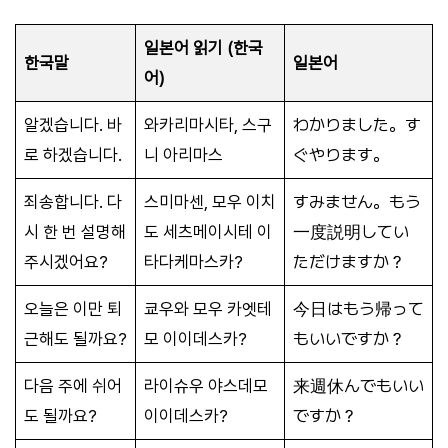
일본어 읽기 (한국
한국말
일본어
어)
알겠습니다. 바
와카리마시타, 스구
わかりました。す
로 하겠습니다.
니 아리마스
ぐやります。
죄송합니다. 다
스미마센, 모우 이치
すみません。もう
시 한 번 설명해
도 세츠메이시테 이
一度説明してい
주시겠어요?
타다케마스카?
ただけますか？
오늘은 이만 퇴
쿄우와 모우 카엣테
今日はもう帰って
근해도 될까요?
모 이이데스카?
もいいですか？
다음 주에 쉬어
라이슈우 야스데모
来週休んでもいい
도 될까요?
이이데스카?
ですか？