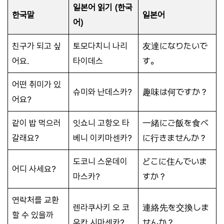
일본어 읽기 (한국
한국말
일본어
어)
친구가 되고 싶
토모다치니 나리
友達になりたいで
어요.
타이데스
す。
어떤 취미가 있
슈미와 난데스카?
趣味は何ですか？
어요?
같이 밥 먹으러
잇쇼니 고항오 타
一緒にご飯を食べ
갈래요?
베니 이키마센카?
に行きませんか？
도코니 스운데이
どこに住んでいま
어디 사세요?
마스카?
すか？
연락처를 교환
렌라쿠사키 오 코
連絡先を交換しま
할 수 있을까
우칸 시마센카?
せんか？