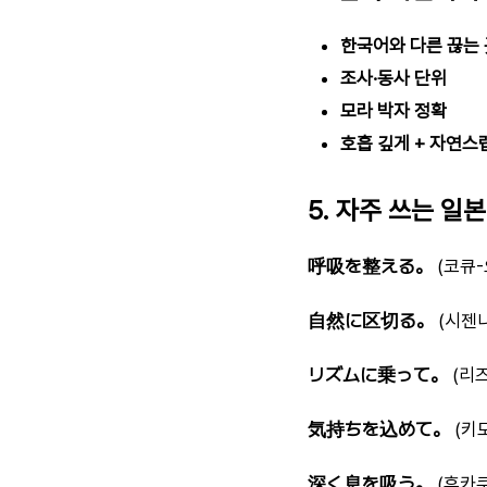
한국어와 다른 끊는 
조사·동사 단위
모라 박자 정확
호흡 깊게 + 자연스
5. 자주 쓰는 일
呼吸を整える。
(코큐-
自然に区切る。
(시젠니
リズムに乗って。
(리즈
気持ちを込めて。
(키
深く息を吸う。
(후카쿠