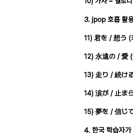
10) 가사 = 멜로
3. jpop 호흡 활
11) 君を / 想う 
12) 永遠の / 愛 
13) 走り / 続け
14) 涙が / 止ま
15) 夢を / 信じ
4. 한국 학습자가