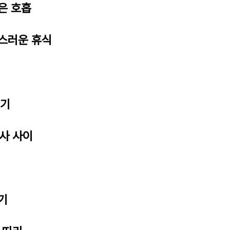
깊은 호흡
연스러운 휴식
끊기
명사 사이
기