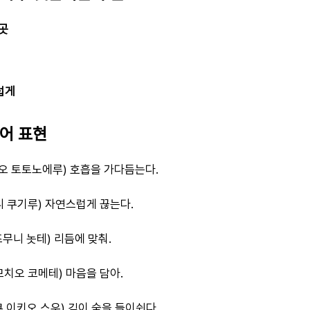
곳
럽게
본어 표현
오 토토노에루) 호흡을 가다듬는다.
 쿠기루) 자연스럽게 끊는다.
무니 놋테) 리듬에 맞춰.
모치오 코메테) 마음을 담아.
 이키오 스우) 깊이 숨을 들이쉰다.