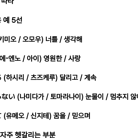
디 따라
용 예 5선
(키미오 / 오모우) 너를 / 생각해
(에-엔노 / 아이) 영원한 / 사랑
る (하시리 / 츠즈케루) 달리고 / 계속
らない (나미다가 / 토마라나이) 눈물이 / 멈추지 
て (유메오 / 신지테) 꿈을 / 믿으며
 자주 헷갈리는 부분