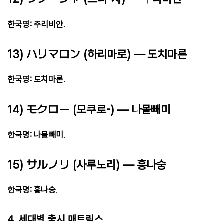
한국명: 주리비얀
.
13) ハリマロン (하리마로) — 도치마론
한국명: 도치마론
.
14) モクロー (모쿠로-) — 나몰빼미
한국명: 나몰빼미
.
15) サルノリ (사루노리) — 흥나숭
한국명: 흥나숭
.
4. 세대별 출시 매트릭스