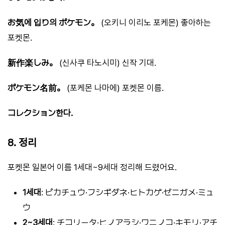
お気에 입り의 ポケモン。
(오키니 이리노 포케몬) 좋아하는
포켓몬.
新作楽しみ。
(신사쿠 타노시미) 신작 기대.
ポケモン名前。
(포케몬 나마에) 포켓몬 이름.
コレクション한다.
8. 정리
포켓몬 일본어 이름 1세대~9세대 정리해 드렸어요.
1세대
: ピカチュウ·フシギダネ·ヒトカゲ·ゼニガメ·ミュ
ウ
2~3세대
: チコリータ·ヒノアラシ·ワニノコ·キモリ·アチ