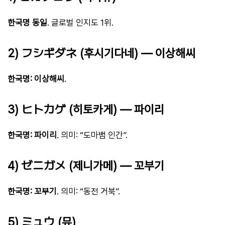
한국명 동일
. 글로벌 인지도 1위.
2) フシギダネ (후시기다네) — 이상해씨
한국명: 이상해씨
.
3) ヒトカゲ (히토카게) — 파이리
한국명: 파이리
. 의미: “도마뱀 인간”.
4) ゼニガメ (제니가메) — 꼬부기
한국명: 꼬부기
. 의미: “동전 거북”.
5) ミュウ (뮤)