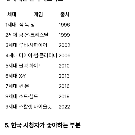
세대
게임
출시
1세대
적·녹·청
1996
2세대
금·은·크리스탈
1999
3세대
루비·사파이어
2002
4세대
다이아·펄·플라티나
2006
5세대
블랙·화이트
2010
6세대
X·Y
2013
7세대
썬·문
2016
8세대
소드·실드
2019
9세대
스칼렛·바이올렛
2022
5. 한국 시청자가 좋아하는 부분