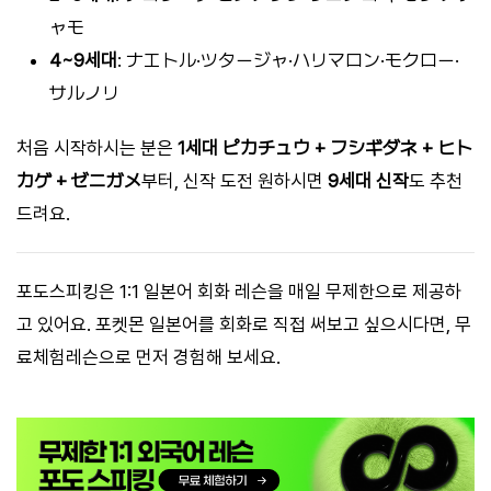
ャモ
4~9세대
: ナエトル·ツタージャ·ハリマロン·モクロー·
サルノリ
처음 시작하시는 분은
1세대 ピカチュウ + フシギダネ + ヒト
カゲ + ゼニガメ
부터, 신작 도전 원하시면
9세대 신작
도 추천
드려요.
포도스피킹은 1:1 일본어 회화 레슨을 매일 무제한으로 제공하
고 있어요. 포켓몬 일본어를 회화로 직접 써보고 싶으시다면, 무
료체험레슨으로 먼저 경험해 보세요.