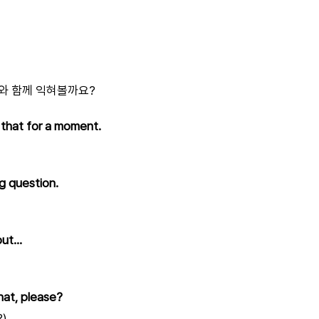
와 함께 익혀볼까요?
 that for a moment.
ng question.
 but…
hat, please?
)