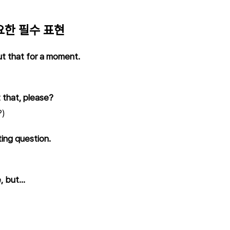
한 필수 표현
ut that for a moment.
 that, please?
)
ting question.
e, but…