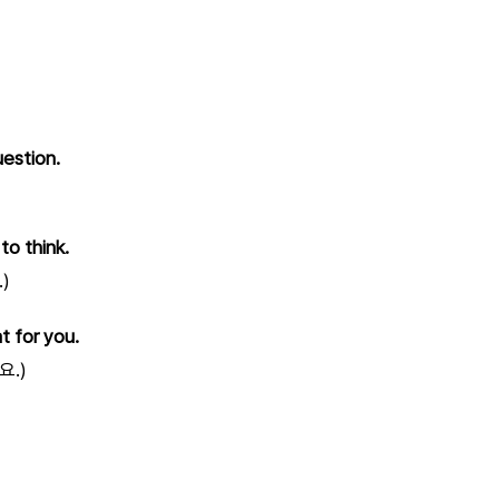
uestion.
to think.
)
t for you.
요.)