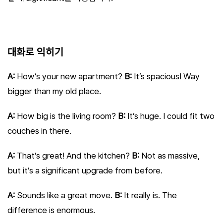
대화로 익히기
A:
How’s your new apartment?
B:
It’s spacious! Way
bigger than my old place.
A:
How big is the living room?
B:
It’s huge. I could fit two
couches in there.
A:
That’s great! And the kitchen?
B:
Not as massive,
but it’s a significant upgrade from before.
A:
Sounds like a great move.
B:
It really is. The
difference is enormous.