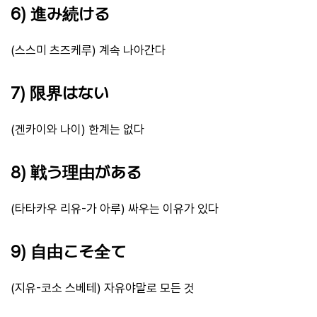
6) 進み続ける
(스스미 츠즈케루) 계속 나아간다
7) 限界はない
(겐카이와 나이) 한계는 없다
8) 戦う理由がある
(타타카우 리유-가 아루) 싸우는 이유가 있다
9) 自由こそ全て
(지유-코소 스베테) 자유야말로 모든 것