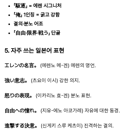
「駆逐」 = 에렌 시그니처
「俺」 1인칭 = 굵고 강함
결의·분노 어조
「自由·限界·戦う」 단골
5. 자주 쓰는 일본어 표현
エレンの名言。
(에렌노 메-겐) 에렌의 명언.
強い意志。
(츠요이 이시) 강한 의지.
怒りの表現。
(이카리노 효-겐) 분노 표현.
自由への憧れ。
(지유-에노 아코가레) 자유에 대한 동경.
進撃する決意。
(신게키 스루 케츠이) 진격하는 결의.