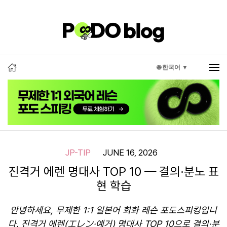
🌐 한국어 ▼
JP-TIP
JUNE 16, 2026
진격거 에렌 명대사 TOP 10 — 결의·분노 표
현 학습
안녕하세요, 무제한 1:1 일본어 회화 레슨 포도스피킹입니
다. 진격거 에렌(エレン·예거) 명대사 TOP 10으로 결의·분