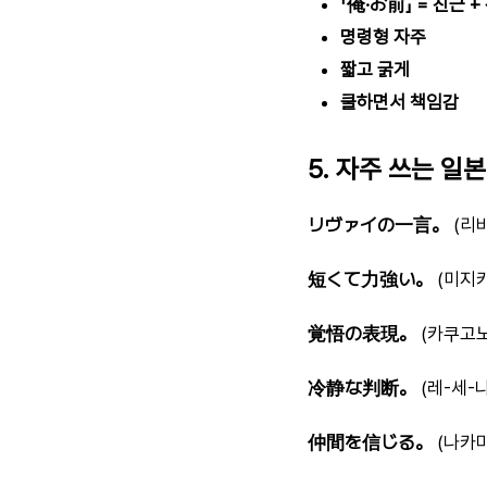
「俺·お前」 = 친근 +
명령형 자주
짧고 굵게
쿨하면서 책임감
5. 자주 쓰는 일
リヴァイの一言。
(리
短くて力強い。
(미지카
覚悟の表現。
(카쿠고노
冷静な判断。
(레-세-
仲間を信じる。
(나카마