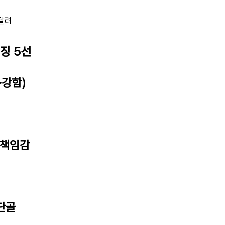
 달려
특징 5선
쿨·강함)
 책임감
 단골