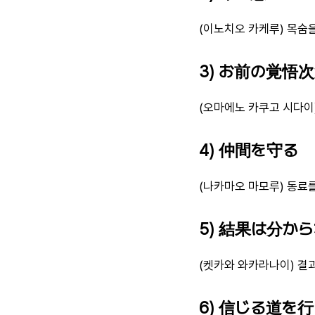
(이노치오 카케루) 목숨
3) お前の覚悟
(오마에노 카쿠고 시다이
4) 仲間を守る
(나카마오 마모루) 동료
5) 結果は分か
(켓카와 와카라나이) 결과
6) 信じる道を