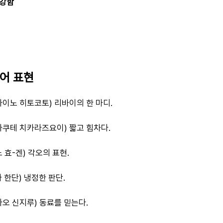
 강함
본어 표현
바이노 히토코토) 리바이의 한 마디.
쿠테 치카라즈요이) 짧고 힘차다.
 효-겐) 각오의 표현.
나 한단) 냉정한 판단.
오 신지루) 동료를 믿는다.