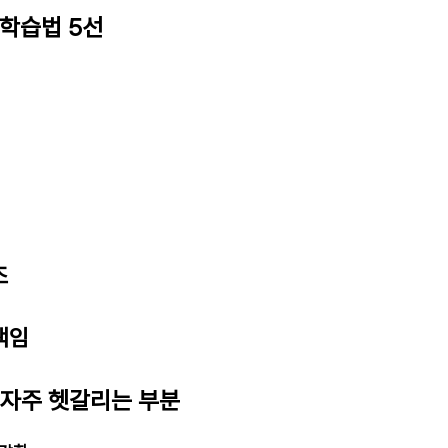
 학습법 5선
조
 책임
 자주 헷갈리는 부분