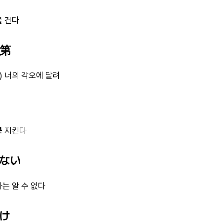
을 건다
次第
) 너의 각오에 달려
를 지킨다
らない
는 알 수 없다
行け