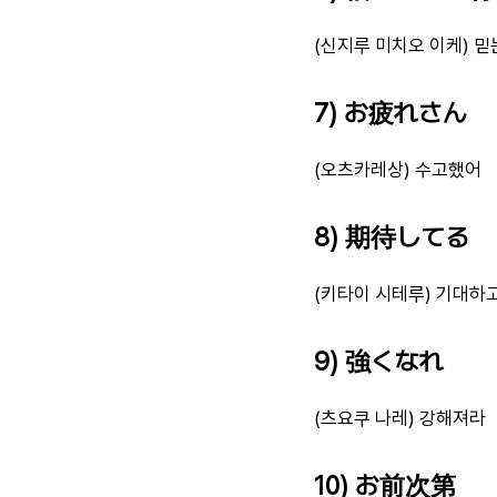
(신지루 미치오 이케) 믿
7) お疲れさん
(오츠카레상) 수고했어
8) 期待してる
(키타이 시테루) 기대하
9) 強くなれ
(츠요쿠 나레) 강해져라
10) お前次第