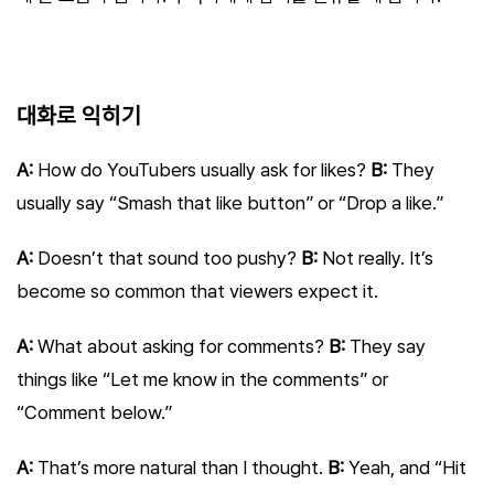
대화로 익히기
A:
How do YouTubers usually ask for likes?
B:
They
usually say “Smash that like button” or “Drop a like.”
A:
Doesn’t that sound too pushy?
B:
Not really. It’s
become so common that viewers expect it.
A:
What about asking for comments?
B:
They say
things like “Let me know in the comments” or
“Comment below.”
A:
That’s more natural than I thought.
B:
Yeah, and “Hit