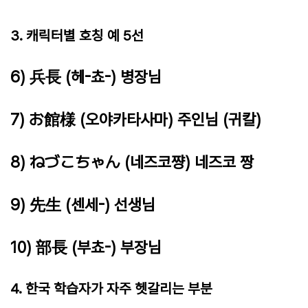
3. 캐릭터별 호칭 예 5선
6) 兵長 (헤-쵸-) 병장님
7) お館様 (오야카타사마) 주인님 (귀칼)
8) ねづこちゃん (네즈코쨩) 네즈코 짱
9) 先生 (센세-) 선생님
10) 部長 (부쵸-) 부장님
4. 한국 학습자가 자주 헷갈리는 부분