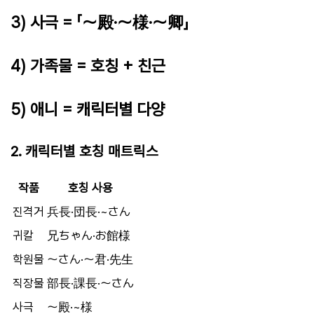
3) 사극 = 「～殿·～様·～卿」
4) 가족물 = 호칭 + 친근
5) 애니 = 캐릭터별 다양
2. 캐릭터별 호칭 매트릭스
작품
호칭 사용
진격거
兵長·団長·~さん
귀칼
兄ちゃん·お館様
학원물
～さん·～君·先生
직장물
部長·課長·～さん
사극
～殿·~様