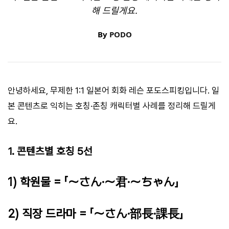
해 드릴게요.
By
PODO
안녕하세요, 무제한 1:1 일본어 회화 레슨 포도스피킹입니다. 일
본 콘텐츠로 익히는 호칭·존칭 캐릭터별 사례를 정리해 드릴게
요.
1. 콘텐츠별 호칭 5선
1) 학원물 = 「～さん·～君·～ちゃん」
2) 직장 드라마 = 「～さん·部長·課長」