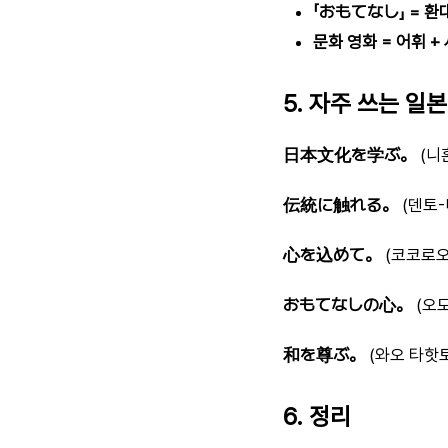
「おもてなし」 = 환
문화 영화 = 어휘 +
5. 자주 쓰는 일
日本文化を学ぶ。
(니
伝統に触れる。
(덴토-
心を込めて。
(코코로오
おもてなしの心。
(오
和を尊ぶ。
(와오 타핫
6. 정리