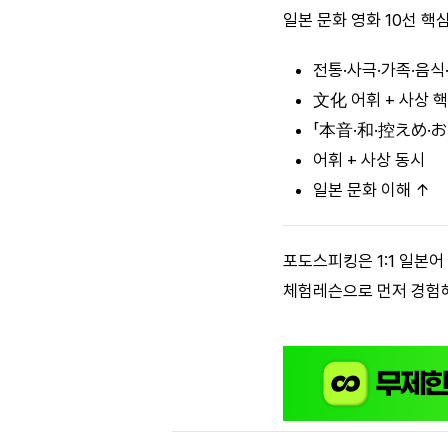
일본 문화 영화 10선 핵
전통·사극·가족·음식·
文化 어휘 + 사상 
「本音·和·控えめ·
어휘 + 사상 동시
일본 문화 이해 ↑
포도스피킹은 1:1 일본어
체험레슨으로 먼저 경험해