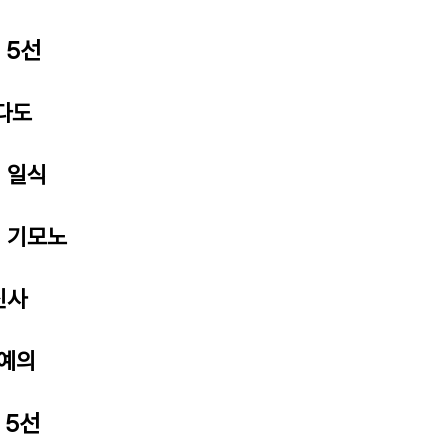
 5선
 다도
) 일식
) 기모노
신사
 예의
 5선