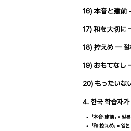
16) 本音と建前
17) 和を大切に 
18) 控えめ — 절
19) おもてなし 
20) もったいない
4. 한국 학습자가
「本音·建前」 = 일
「和·控えめ」 = 일본