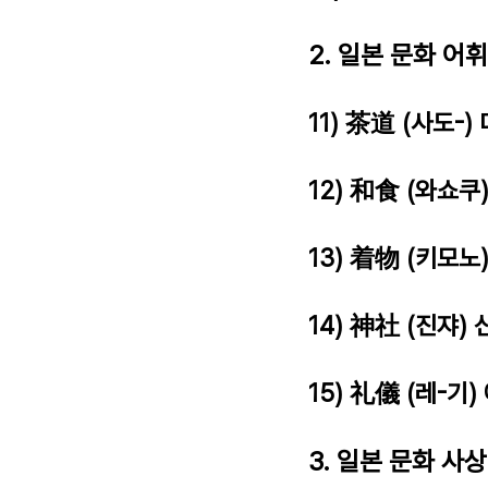
2. 일본 문화 어휘
11) 茶道 (사도-)
12) 和食 (와쇼쿠
13) 着物 (키모노
14) 神社 (진쟈) 
15) 礼儀 (레-기)
3. 일본 문화 사상