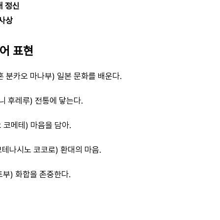
대 정신
 사상
본어 표현
혼 분카오 마나부) 일본 문화를 배운다.
니 후레루) 전통에 닿는다.
 코메테) 마음을 담아.
모테나시노 코코로) 환대의 마음.
토부) 화합을 존중한다.