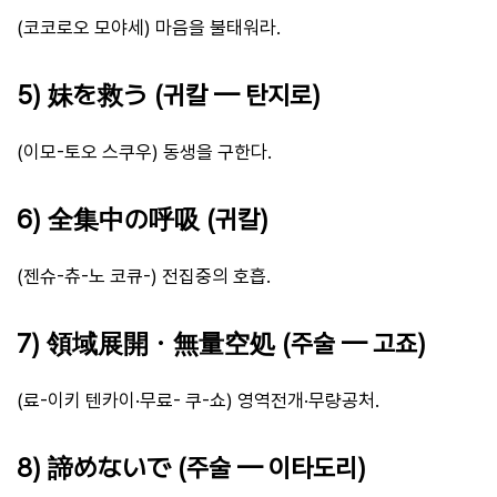
(코코로오 모야세) 마음을 불태워라.
5) 妹を救う (귀칼 — 탄지로)
(이모-토오 스쿠우) 동생을 구한다.
6) 全集中の呼吸 (귀칼)
(젠슈-츄-노 코큐-) 전집중의 호흡.
7) 領域展開・無量空処 (주술 — 고죠)
(료-이키 텐카이·무료- 쿠-쇼) 영역전개·무량공처.
8) 諦めないで (주술 — 이타도리)