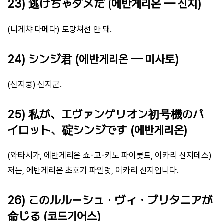
23) 逃げちゃダメだ (에반게리온 — 신지)
(니게챠 다메다) 도망쳐선 안 돼.
24) シンジ君 (에반게리온 — 미사토)
(신지쿵) 신지군.
25) 私が、エヴァンゲリオン初号機のパ
イロット、碇シンジです (에반게리온)
(와타시가, 에반게리온 쇼-고-키노 파이롯토, 이카리 신지데스)
저는, 에반게리온 초호기 파일럿, 이카리 신지입니다.
26) このルルーシュ・ヴィ・ブリタニアが
命じる (코드기어스)