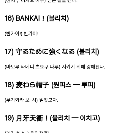
(신지루 미치오 이쿠) 믿는 길을 간다.
16) BANKAI！(블리치)
(반카이!) 반카이!
17) 守るために強くなる (블리치)
(마모루 타메니 츠요쿠 나루) 지키기 위해 강해진다.
18) 麦わら帽子 (원피스 — 루피)
(무기와라 보-시) 밀짚모자.
19) 月牙天衝！(블리치 — 이치고)