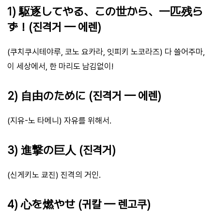
1) 駆逐してやる、この世から、一匹残ら
ず！(진격거 — 에렌)
(쿠치쿠시테야루, 코노 요카라, 잇피키 노코라즈) 다 쓸어주마,
이 세상에서, 한 마리도 남김없이!
2) 自由のために (진격거 — 에렌)
(지유-노 타메니) 자유를 위해서.
3) 進撃の巨人 (진격거)
(신게키노 쿄진) 진격의 거인.
4) 心を燃やせ (귀칼 — 렌고쿠)