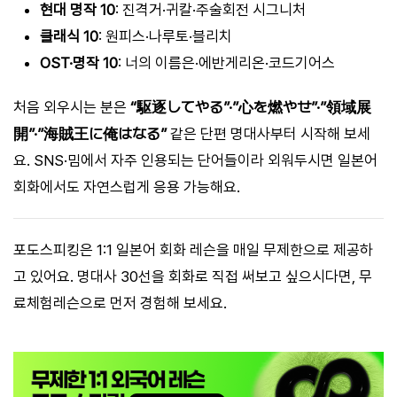
현대 명작 10
: 진격거·귀칼·주술회전 시그니처
클래식 10
: 원피스·나루토·블리치
OST·명작 10
: 너의 이름은·에반게리온·코드기어스
처음 외우시는 분은
“駆逐してやる”·”心を燃やせ”·”領域展
開”·”海賊王に俺はなる”
같은 단편 명대사부터 시작해 보세
요. SNS·밈에서 자주 인용되는 단어들이라 외워두시면 일본어
회화에서도 자연스럽게 응용 가능해요.
포도스피킹은 1:1 일본어 회화 레슨을 매일 무제한으로 제공하
고 있어요. 명대사 30선을 회화로 직접 써보고 싶으시다면, 무
료체험레슨으로 먼저 경험해 보세요.