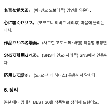
名言を覚える。
(메-겐오 오보에루) 명언을 외운다.
心に響くセリフ。
(코코로니 히비쿠 세리후) 마음에 울리는
대사.
作品ごとの名場面。
(사쿠힌 고토노 메-바멘) 작품별 명장면.
SNSで引用される。
(SNS데 인요-사레루) SNS에서 인용된
다.
応用して話す。
(오-요-시테 하나스) 응용해서 말한다.
6. 정리
일본 애니 명대사 BEST 30을 작품별로 정리해 드렸어요.