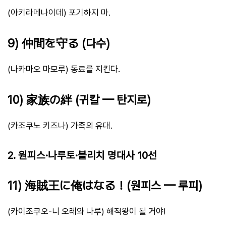
(아키라메나이데) 포기하지 마.
9) 仲間を守る (다수)
(나카마오 마모루) 동료를 지킨다.
10) 家族の絆 (귀칼 — 탄지로)
(카조쿠노 키즈나) 가족의 유대.
2. 원피스·나루토·블리치 명대사 10선
11) 海賊王に俺はなる！(원피스 — 루피)
(카이조쿠오-니 오레와 나루) 해적왕이 될 거야!