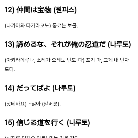
12) 仲間は宝物 (원피스)
(나카마와 타카라모노) 동료는 보물.
13) 諦めるな、それが俺の忍道だ (나루토)
(아키라메루나, 소레가 오레노 닌도-다) 포기 마, 그게 내 닌자
도다.
14) だってばよ (나루토)
(닷테바요) ~잖아 (말버릇).
15) 信じる道を行く (나루토)