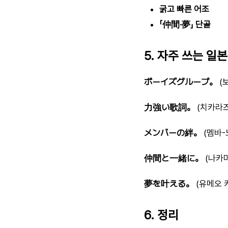
굵고 빠른 어조
「仲間·夢」 단골
5. 자주 쓰는 일
ボーイズグループ。
(
力強い歌詞。
(치카라즈
メンバーの絆。
(멤바-
仲間と一緒に。
(나카마
夢を叶える。
(유메오 
6. 정리