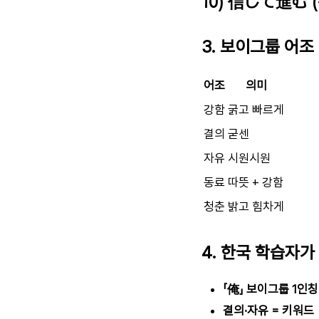
10) 信じて進む 
3. 보이그룹 어
어조
의미
강함
굵고 빠르게
결의
굳센
자유
시원시원
동료
따뜻 + 강함
청춘
밝고 힘차게
4. 한국 학습자가
「俺」 보이그룹 1인칭
결의·자유 = 키워드