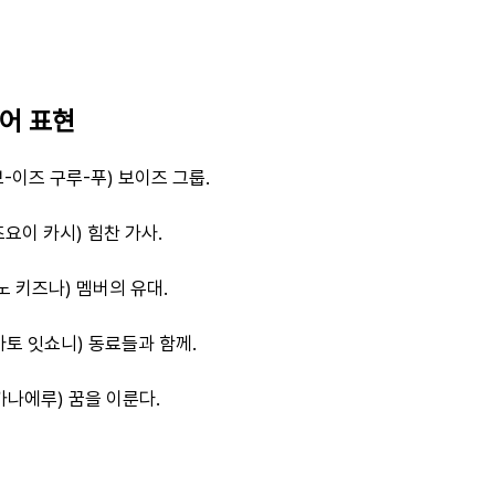
본어 표현
보-이즈 구루-푸) 보이즈 그룹.
요이 카시) 힘찬 가사.
노 키즈나) 멤버의 유대.
토 잇쇼니) 동료들과 함께.
카나에루) 꿈을 이룬다.