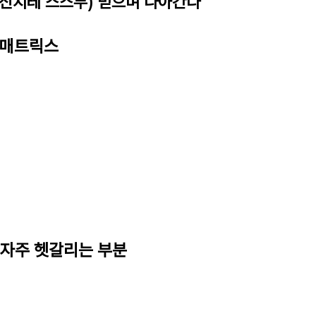
(신지테 스스무) 믿으며 나아간다
조 매트릭스
 자주 헷갈리는 부분