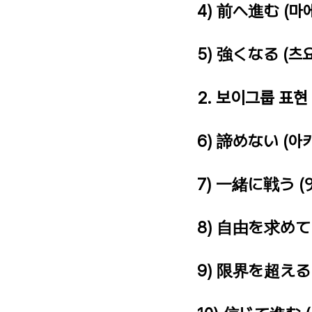
4) 前へ進む (마
5) 強くなる (츠
2. 보이그룹 표현
6) 諦めない (아
7) 一緒に戦う (
8) 自由を求めて 
9) 限界を超える