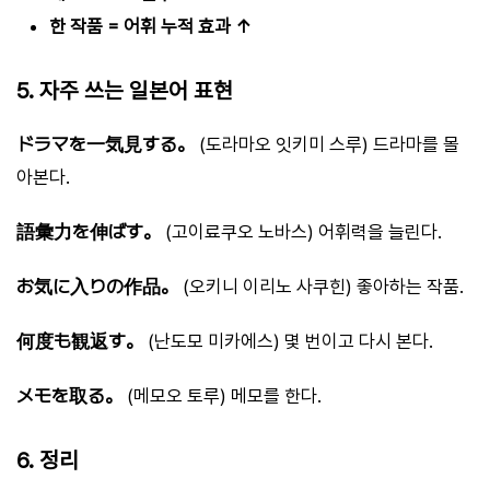
한 작품 = 어휘 누적 효과 ↑
5. 자주 쓰는 일본어 표현
ドラマを一気見する。
(도라마오 잇키미 스루) 드라마를 몰
아본다.
語彙力を伸ばす。
(고이료쿠오 노바스) 어휘력을 늘린다.
お気に入りの作品。
(오키니 이리노 사쿠힌) 좋아하는 작품.
何度も観返す。
(난도모 미카에스) 몇 번이고 다시 본다.
メモを取る。
(메모오 토루) 메모를 한다.
6. 정리