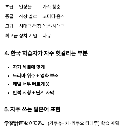
초급
일상물
가족·청춘
중급
직장·멜로
코미디·음식
고급
시대극·법정
액션·시대극
최고급
정치·기업
다큐
4. 한국 학습자가 자주 헷갈리는 부분
자기 레벨에 맞게
드라마 위주 + 영화 보조
레벨 너무 빠르게 X
반복 시청 + 단계 자막
5. 자주 쓰는 일본어 표현
学習計画を立てる。
(가쿠슈- 케-카쿠오 타테루) 학습 계획