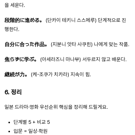
을 세운다.
段階的に進める。
(단카이 테키니 스스메루) 단계적으로 진
행한다.
自分に合った作品。
(지분니 앗타 사쿠힌) 나에게 맞는 작품.
焦らずに学ぶ。
(아세라즈니 마나부) 서두르지 않고 배운다.
継続が力。
(케-조쿠가 치카라) 지속이 힘.
6. 정리
일본 드라마·영화 우선순위 핵심을 정리해 드릴게요.
단계별 5 + 비교 5
입문 = 일상·학원