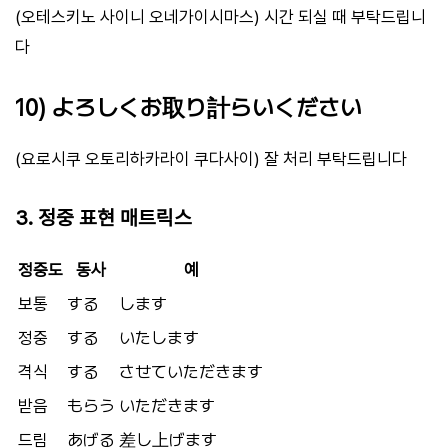
(오테스키노 사이니 오네가이시마스) 시간 되실 때 부탁드립니
다
10) よろしくお取り計らいください
(요로시쿠 오토리하카라이 쿠다사이) 잘 처리 부탁드립니다
3. 정중 표현 매트릭스
정중도
동사
예
보통
する
します
정중
する
いたします
격식
する
させていただきます
받음
もらう
いただきます
드림
あげる
差し上げます