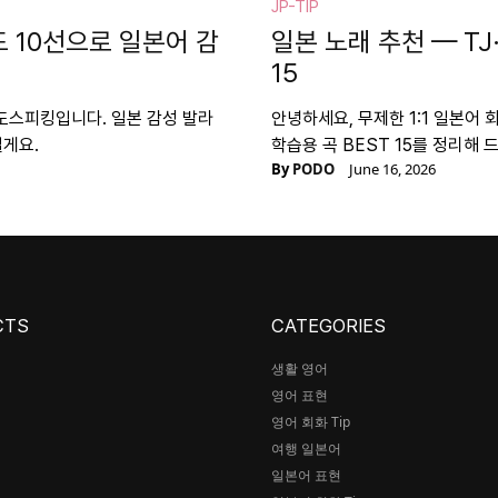
JP-TIP
드 10선으로 일본어 감
일본 노래 추천 — TJ
15
포도스피킹입니다. 일본 감성 발라
안녕하세요, 무제한 1:1 일본어 
릴게요.
학습용 곡 BEST 15를 정리해 
By
PODO
June 16, 2026
CTS
CATEGORIES
생활 영어
영어 표현
어
영어 회화 Tip
여행 일본어
일본어 표현