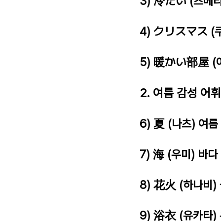
3) 冷たい (츠메
4) クリスマス 
5) 暖かい部屋 (
2. 여름 감성 어휘
6) 夏 (나츠) 여름
7) 海 (우미) 바다
8) 花火 (하나비
9) 浴衣 (유카타)