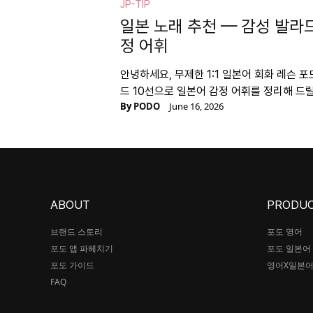
JP-TIP
일본 노래 추천 — 감성 발라
정 어휘
안녕하세요, 무제한 1:1 일본어 회화 레슨 
드 10선으로 일본어 감정 어휘를 정리해 드
By
PODO
June 16, 2026
ABOUT
PRODU
브랜드 스토리
포도 영어
포도 앱 파헤치기
포도 일본어
포도 가이드
영어X일본
FAQ