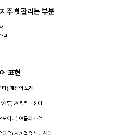
 자주 헷갈리는 부분
정서
 단골
본어 표현
타) 계절의 노래.
칸지루) 겨울을 느낀다.
오모이데) 여름의 추억.
우타우) 사계절을 노래한다.