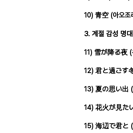
10) 青空 (아오조
3. 계절 감성 명
11) 雪が降る夜 
12) 君と過ごす冬
13) 夏の思い出 
14) 花火が見たい
15) 海辺で君と 