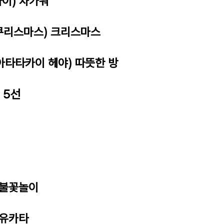
타이) 차가워
(쿠리스마스) 크리스마스
아타타카이 헤야) 따뜻한 방
 5선
) 불꽃놀이
 유카타