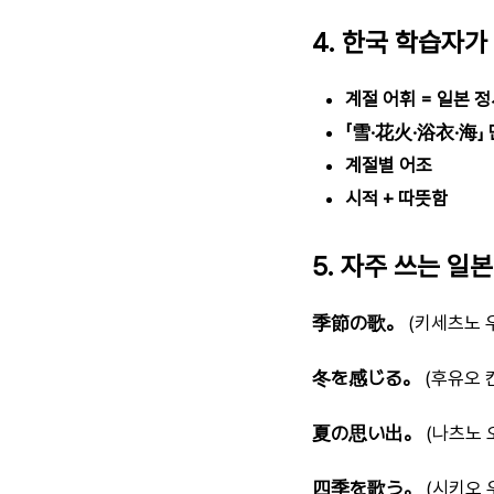
4. 한국 학습자가
계절 어휘 = 일본 
「雪·花火·浴衣·海」
계절별 어조
시적 + 따뜻함
5. 자주 쓰는 일
季節の歌。
(키세츠노 우
冬を感じる。
(후유오 
夏の思い出。
(나츠노 
四季を歌う。
(시키오 