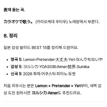
夜에 듣는 곡.
カラオケで歌う。
(카라오케데 우타우) 노래방에서 부른다.
8. 정리
일본 감성 발라드 BEST 15를 정리해 드렸어요.
명곡 5
: Lemon·Pretender·大丈夫·Yet·なんでもないや
감성 5
: ヨルシカ·YOASOBI·Aimer·髭男·Sumika
신곡 5
: 2026 화제·어쿠스틱·피아노·듀엣
처음 외우시는 분은
Lemon + Pretender + Yet
부터, 새벽 감
성 도전 원하시면
ヨルシカ·Aimer
도 추천드려요.