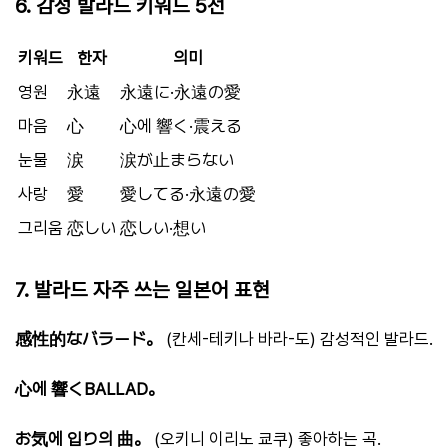
6. 감성 발라드 키워드 5선
키워드
한자
의미
영원
永遠
永遠に·永遠の愛
마음
心
心에 響く·震える
눈물
涙
涙が止まらない
사랑
愛
愛してる·永遠の愛
그리움
恋しい
恋しい·想い
7. 발라드 자주 쓰는 일본어 표현
感性的なバラード。
(칸세-테키나 바라-도) 감성적인 발라드.
心에 響くBALLAD。
お気에 입り의 曲。
(오키니 이리노 쿄쿠) 좋아하는 곡.