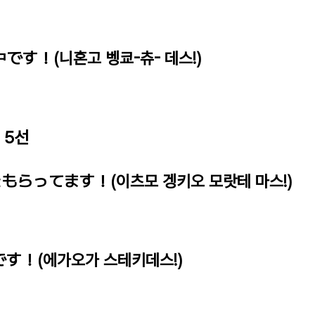
です！(니혼고 벵쿄-츄- 데스!)
 5선
をもらってます！(이츠모 겡키오 모랏테 마스!)
です！(에가오가 스테키데스!)