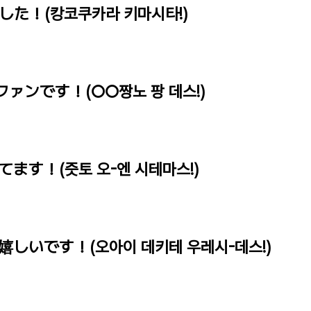
した！(캉코쿠카라 키마시타!)
ファンです！(○○짱노 팡 데스!)
てます！(즛토 오-엔 시테마스!)
嬉しいです！(오아이 데키테 우레시-데스!)