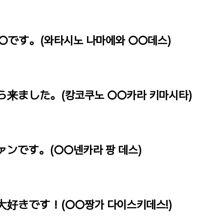
○です。(와타시노 나마에와 ○○데스)
ら来ました。(캉코쿠노 ○○카라 키마시타)
ァンです。(○○넨카라 팡 데스)
大好きです！(○○짱가 다이스키데스!)