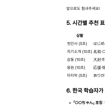
앞으로도 힘내주세요!
5. 시간별 추천 
상황
첫인사 (5초)
はじめ
자기소개 (10초)
名前·
감동 (10초)
大好き
응원 (10초)
応援·
마지막 (5초)
ありが
6. 한국 학습자가
「○○ちゃん」 호칭
: