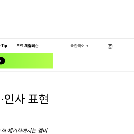
Tip
무료 체험레슨
🌐 한국어 ▼
·인사 표현
악수회·체키회에서는 멤버