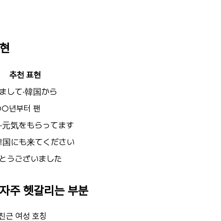
표현
추천 표현
まして·韓国から
○○년부터 팬
·元気をもらってます
韓国にも来てください
とうございました
 자주 헷갈리는 부분
 친근 여성 호칭