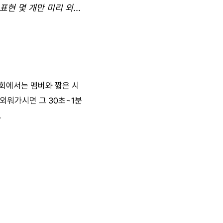
현 몇 개만 미리 외...
키회에서는 멤버와 짧은 시
 외워가시면 그 30초~1분
.