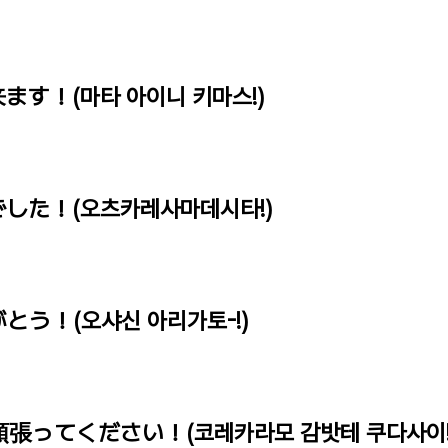
来ます！(마타 아이니 키마스!)
でした！(오츠카레사마데시타!)
がとう！(오샤신 아리가토-!)
頑張ってください！(코레카라모 감밧테 쿠다사이!