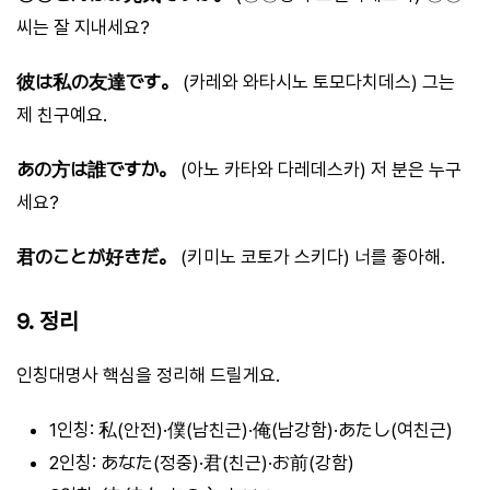
씨는 잘 지내세요?
彼は私の友達です。
(카레와 와타시노 토모다치데스) 그는
제 친구예요.
あの方は誰ですか。
(아노 카타와 다레데스카) 저 분은 누구
세요?
君のことが好きだ。
(키미노 코토가 스키다) 너를 좋아해.
9. 정리
인칭대명사 핵심을 정리해 드릴게요.
1인칭: 私(안전)·僕(남친근)·俺(남강함)·あたし(여친근)
2인칭: あなた(정중)·君(친근)·お前(강함)