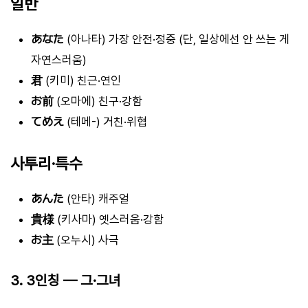
일반
あなた
(아나타) 가장 안전·정중 (단, 일상에선 안 쓰는 게
자연스러움)
君
(키미) 친근·연인
お前
(오마에) 친구·강함
てめえ
(테메-) 거친·위협
사투리·특수
あんた
(안타) 캐주얼
貴様
(키사마) 옛스러움·강함
お主
(오누시) 사극
3. 3인칭 — 그·그녀