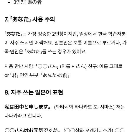
3인칭: あの者
7. 「あなた」 사용 주의
「あなた」는 가장 정중한 2인칭이지만, 일상에서 한국 학습자분
이 자주 쓰시면 어색해요. 일본인은 보통 이름으로 부르거나, 가
족·연인은 「あなた」를 쓰는 경우가 있어요.
처음 만난 사람: 「〇〇さん」 (이름 + さん) 친구: 이름 그대로
or 「君」 연인·부부: 「あなた·お前」
8. 자주 쓰는 일본어 표현
私は田中と申します。
(와타시와 타나카토 모-시마스) 저는
다나카라고 합니다.
〇〇さんはお元気ですか。
(〇〇상와 오겐키데스카) 〇〇