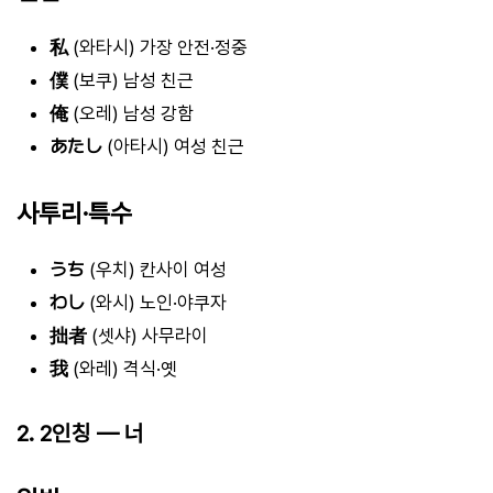
私
(와타시) 가장 안전·정중
僕
(보쿠) 남성 친근
俺
(오레) 남성 강함
あたし
(아타시) 여성 친근
사투리·특수
うち
(우치) 칸사이 여성
わし
(와시) 노인·야쿠자
拙者
(셋샤) 사무라이
我
(와레) 격식·옛
2. 2인칭 — 너