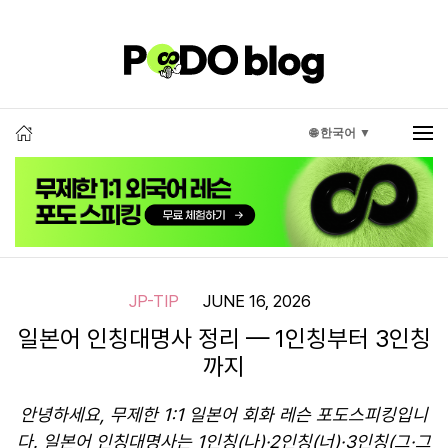
🌐 한국어 ▼
JP-TIP
JUNE 16, 2026
일본어 인칭대명사 정리 — 1인칭부터 3인칭
까지
안녕하세요, 무제한 1:1 일본어 회화 레슨 포도스피킹입니
다. 일본어 인칭대명사는 1인칭(나)·2인칭(너)·3인칭(그·그