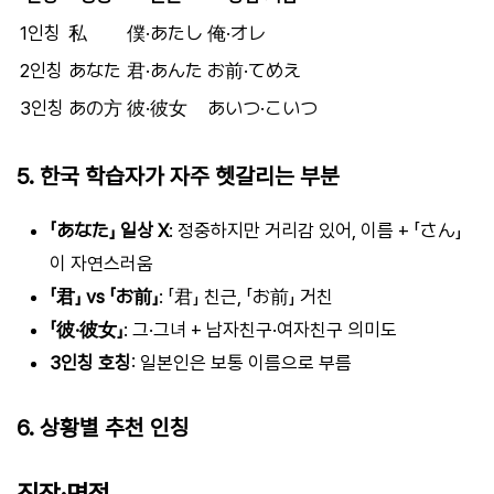
1인칭
私
僕·あたし
俺·オレ
2인칭
あなた
君·あんた
お前·てめえ
3인칭
あの方
彼·彼女
あいつ·こいつ
5. 한국 학습자가 자주 헷갈리는 부분
「あなた」 일상 X
: 정중하지만 거리감 있어, 이름 + 「さん」
이 자연스러움
「君」 vs 「お前」
: 「君」 친근, 「お前」 거친
「彼·彼女」
: 그·그녀 + 남자친구·여자친구 의미도
3인칭 호칭
: 일본인은 보통 이름으로 부름
6. 상황별 추천 인칭
직장·면접