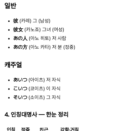
일반
彼
(카레) 그 (남성)
彼女
(카노죠) 그녀 (여성)
あの人
(아노 히토) 저 사람
あの方
(아노 카타) 저 분 (정중)
캐주얼
あいつ
(아이츠) 저 자식
こいつ
(코이츠) 이 자식
そいつ
(소이츠) 그 자식
4. 인칭대명사 — 한눈 정리
인칭
정중
친근
강함·거침