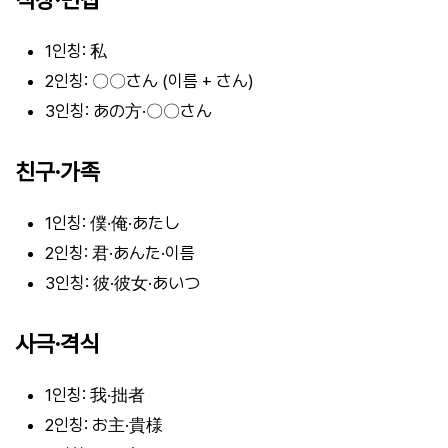
1인칭: 私
2인칭: 〇〇さん (이름 + さん)
3인칭: あの方·〇〇さん
친구·가족
1인칭: 僕·俺·あたし
2인칭: 君·あんた·이름
3인칭: 彼·彼女·あいつ
사극·격식
1인칭: 我·拙者
2인칭: お主·貴様