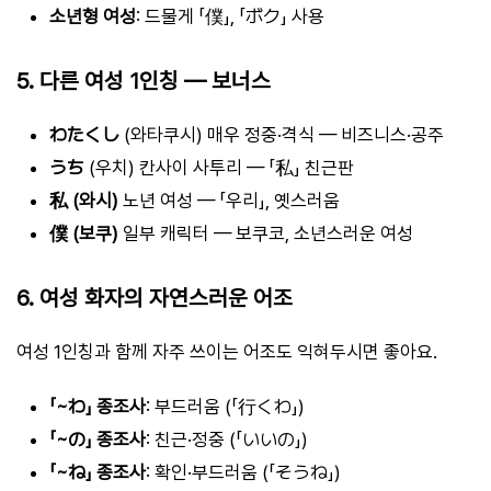
소년형 여성
: 드물게 「僕」, 「ボク」 사용
5. 다른 여성 1인칭 — 보너스
わたくし
(와타쿠시) 매우 정중·격식 — 비즈니스·공주
うち
(우치) 칸사이 사투리 — 「私」 친근판
私 (와시)
노년 여성 — 「우리」, 옛스러움
僕 (보쿠)
일부 캐릭터 — 보쿠코, 소년스러운 여성
6. 여성 화자의 자연스러운 어조
여성 1인칭과 함께 자주 쓰이는 어조도 익혀두시면 좋아요.
「~わ」 종조사
: 부드러움 (「行くわ」)
「~の」 종조사
: 친근·정중 (「いいの」)
「~ね」 종조사
: 확인·부드러움 (「そうね」)