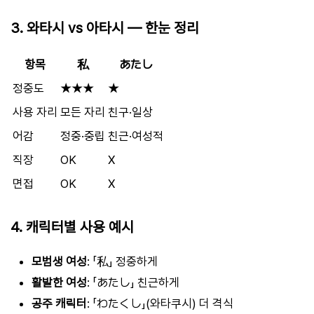
3. 와타시 vs 아타시 — 한눈 정리
항목
私
あたし
정중도
★★★
★
사용 자리
모든 자리
친구·일상
어감
정중·중립
친근·여성적
직장
OK
X
면접
OK
X
4. 캐릭터별 사용 예시
모범생 여성
: 「私」 정중하게
활발한 여성
: 「あたし」 친근하게
공주 캐릭터
: 「わたくし」(와타쿠시) 더 격식