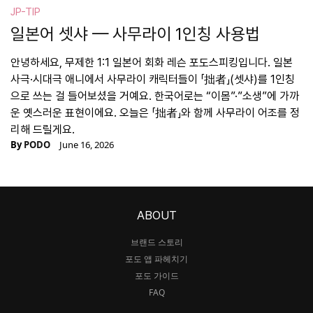
JP-TIP
일본어 셋샤 — 사무라이 1인칭 사용법
안녕하세요, 무제한 1:1 일본어 회화 레슨 포도스피킹입니다. 일본
사극·시대극 애니에서 사무라이 캐릭터들이 「拙者」(셋샤)를 1인칭
으로 쓰는 걸 들어보셨을 거예요. 한국어로는 “이몸”·”소생”에 가까
운 옛스러운 표현이에요. 오늘은 「拙者」와 함께 사무라이 어조를 정
리해 드릴게요.
By
PODO
June 16, 2026
ABOUT
브랜드 스토리
포도 앱 파헤치기
포도 가이드
FAQ