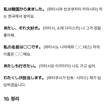
私は韓国から来ました。
(와타시와 칸코쿠카라 키마시타) 저
는 한국에서 왔어요.
あたし、それ大好き。
(아타시, 소레 다이스키) 나 그거 정말
좋아해.
私の名前は〇〇です。
(와타시노 나마에와 〇〇데스) 저의
이름은 〇〇예요.
あたしも行きたい。
(아타시모 이키타이) 나도 가고 싶어.
わたくしが担当します。
(와타쿠시가 탄토- 시마스) 제가 담
당하겠습니다.
10. 정리