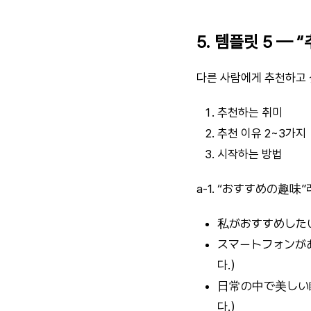
5. 템플릿 5 —
다른 사람에게 추천하고 
추천하는 취미
추천 이유 2~3가지
시작하는 방법
a-1. “おすすめの趣味”
私がおすすめしたい
スマートフォンがあ
다.）
日常の中で美しい瞬
다.）