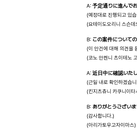
A:
予定通りに進んで
(예정대로 진행되고 있습
(요테이도오리니 스슨데
B:
この案件について
(이 안건에 대해 의견을 
(코노 안켄니 츠이테노 
A:
近日中に確認いた
(근일 내로 확인하겠습니
(킨지츠츄니 카쿠니이타
B:
ありがとうございま
(감사합니다.)
(아리가토우고자이마스)