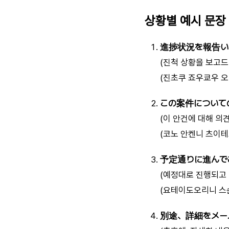
상황별 예시 문장
進捗状況を報告い
(진척 상황을 보고드
(진초쿠 죠우쿄우 
この案件について
(이 안건에 대해 의
(코노 안켄니 츠이
予定通りに進んで
(예정대로 진행되고 
(요테이도오리니 스
別途、詳細をメー