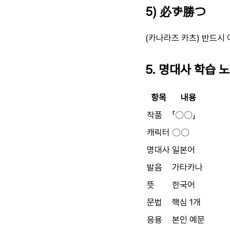
5) 必ず勝つ
(카나라즈 카츠) 반드시
5. 명대사 학습 
항목
내용
작품
「〇〇」
캐릭터
〇〇
명대사
일본어
발음
가타카나
뜻
한국어
문법
핵심 1개
응용
본인 예문