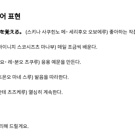
본어 표현
を覚える。
(스키나 사쿠힌노 메- 세리후오 오보에루) 좋아하는 작
마이니치 스코시즈츠 마나부) 매일 조금씩 배운다.
-요- 레-분오 츠쿠루) 응용 예문을 만든다.
츠온오 마네 스루) 발음을 따라한다.
밧테 츠즈케루) 열심히 계속한다.
리해 드릴게요.