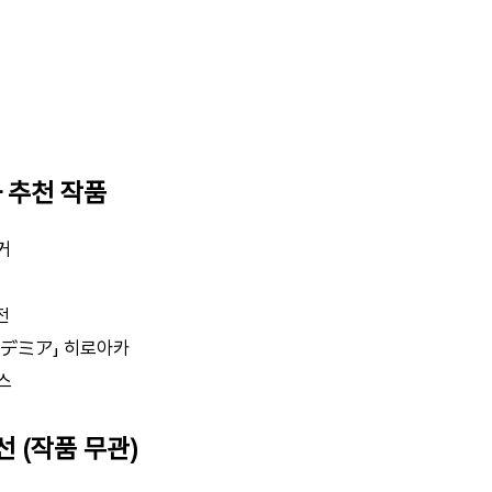
— 추천 작품
거
전
デミア」 히로아카
피스
선 (작품 무관)