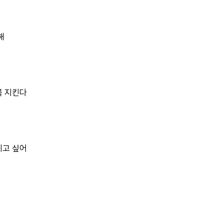
해
를 지킨다
지고 싶어