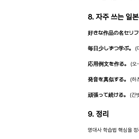
8. 자주 쓰는 일
好きな作品の名セリフ
毎日少しずつ学ぶ。
(
応用例文を作る。
(오
発音を真似する。
(하
頑張って続ける。
(간
9. 정리
명대사 학습법 핵심을 정