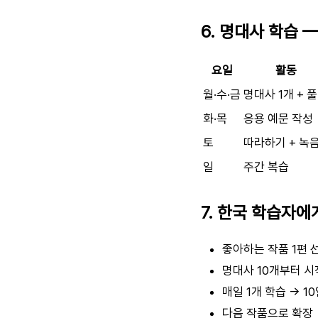
6. 명대사 학습 
요일
활동
월·수·금
명대사 1개 + 
화·목
응용 예문 작성
토
따라하기 + 녹
일
주간 복습
7. 한국 학습자에
좋아하는 작품 1편 
명대사 10개부터 시
매일 1개 학습 → 1
다음 작품으로 확장