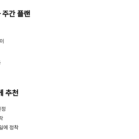
— 주간 플랜
풀이
음
게 추천
선정
작
0일에 정착