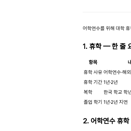
어학연수를 위해 대학 휴
1. 휴학 — 한 줄
항목
휴학 사유
어학연수·해외
휴학 기간
1년·2년
복학
한국 학교 학
졸업 학기
1년·2년 지연
2. 어학연수 휴학