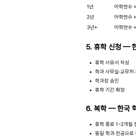
1년
어학연수 +
2년
어학연수 +
3년+
어학연수 +
5. 휴학 신청 —
휴학 사유서 작성
학과 사무실·교무처
학과장 승인
휴학 기간 확정
6. 복학 — 한국 
휴학 종료 1~2개월 
동일 학과·전공으로