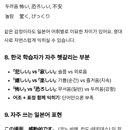
두려움
怖い, 恐ろしい, 不安
놀람
驚く, びっくり
같은 감정이라도 일본어 어휘별로 미묘한 차이가 있어요. 명대
사로 자연스럽게 익히실 수 있습니다.
8. 한국 학습자가 자주 헷갈리는 부분
「悲しい」 vs 「寂しい」
: 슬픔 vs 외로움
「嬉しい」 vs 「楽しい」
: 기쁨(순간) vs 즐거움(지속)
「怖い」 vs 「恐ろしい」
: 무서움(일반) vs 두려움(강함)
어조 + 표정 함께 익히기
: 단어만으론 부족
9. 자주 쓰는 일본어 표현
この場面、感動的です。
(코노 바멘, 칸도-테키데스) 이 장